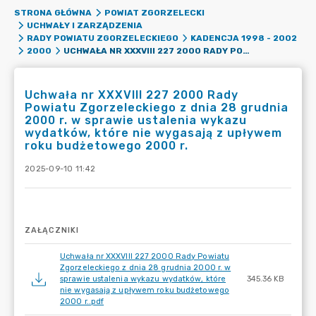
STRONA GŁÓWNA
POWIAT ZGORZELECKI
UCHWAŁY I ZARZĄDZENIA
RADY POWIATU ZGORZELECKIEGO
KADENCJA 1998 - 2002
UCHWAŁA NR XXXVIII 227 2000 RADY POWIATU ZGORZELECKIEGO Z DNIA 28 GRUDNIA 2000 R. W SPRAWIE USTALENIA WYKAZU WYDATKÓW, KTÓRE NIE WYGASAJĄ Z UPŁYWEM ROKU BUDŻETOWEGO 2000 R.
2000
Uchwała nr XXXVIII 227 2000 Rady
Powiatu Zgorzeleckiego z dnia 28 grudnia
2000 r. w sprawie ustalenia wykazu
wydatków, które nie wygasają z upływem
roku budżetowego 2000 r.
2025-09-10 11:42
ZAŁĄCZNIKI
Uchwała nr XXXVIII 227 2000 Rady Powiatu
Zgorzeleckiego z dnia 28 grudnia 2000 r. w
sprawie ustalenia wykazu wydatków, które
345.36 KB
nie wygasają z upływem roku budżetowego
2000 r..pdf