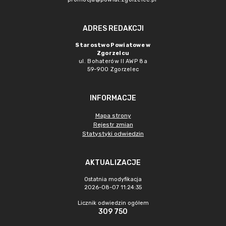
ADRES REDAKCJI
Starostwo Powiatowe w
Zgorzelcu
ul. Bohaterów II AWP 8a
59-900 Zgorzelec
INFORMACJE
Mapa strony
Rejestr zmian
Statystyki odwiedzin
AKTUALIZACJE
Ostatnia modyfikacja
2026-08-07 11:24:35
Licznik odwiedzin ogółem
309 750