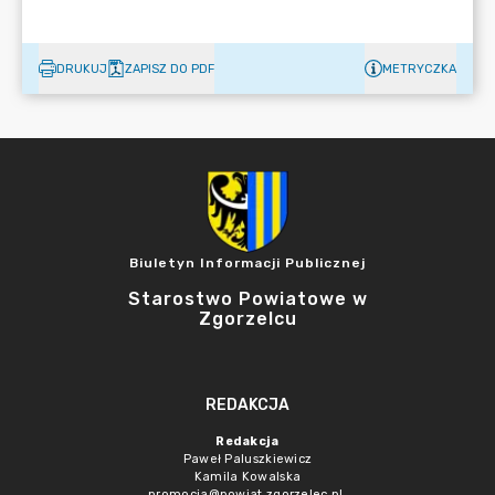
DRUKUJ
ZAPISZ DO PDF
METRYCZKA
Biuletyn Informacji Publicznej
Starostwo Powiatowe w
Zgorzelcu
REDAKCJA
Redakcja
Paweł Paluszkiewicz
Kamila Kowalska
promocja@powiat.zgorzelec.pl