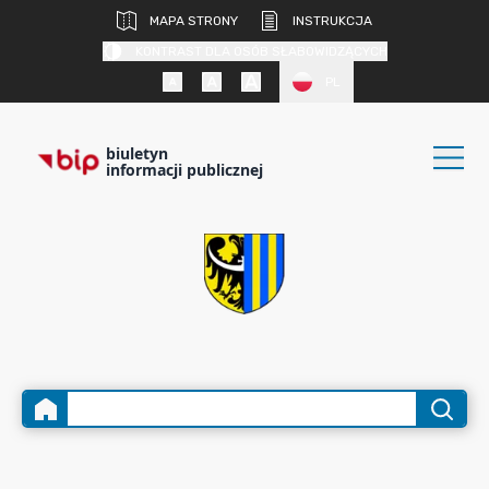
MAPA STRONY
INSTRUKCJA
KONTRAST DLA OSÓB SŁABOWIDZĄCYCH
PL
biuletyn
informacji publicznej