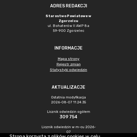
ADRES REDAKCJI
Starostwo Powiatowe w
Zgorzelcu
ul. Bohaterów II AWP 8a
59-900 Zgorzelec
INFORMACJE
Mapa strony
Rejestr zmian
Statystyki odwiedzin
AKTUALIZACJE
Ostatnia modyfikacja
2026-08-07 11:24:35
Licznik odwiedzin ogółem
309 754
Licznik odwiedzin w m-cu 2026-
07
Strona korzysta z plików cookies w celu