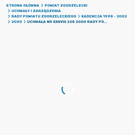
STRONA GŁÓWNA
POWIAT ZGORZELECKI
UCHWAŁY I ZARZĄDZENIA
RADY POWIATU ZGORZELECKIEGO
KADENCJA 1998 - 2002
UCHWAŁA NR XXXVIII 228 2000 RADY POWIATU ZGORZELECKIEGO Z DNIA 28 GRUDNIA 2000 R. W SPRAWIE ZMIANY BUDŻETU POWIATU ZGORZELECKIEGO NA 2000 ROK W CZĘŚCI DOTYCZĄCEJ PRZYCHODÓW I WYDATKÓW ŚRODKÓW SPECJALNYCH JEDNOSTEK BUDŻETOWYCH.
2000