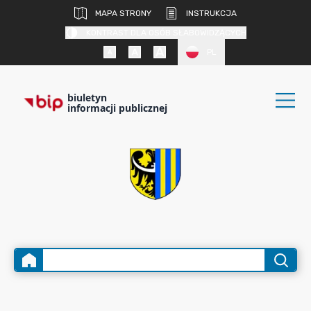
MAPA STRONY
INSTRUKCJA
KONTRAST DLA OSÓB SŁABOWIDZĄCYCH
PL
biuletyn
informacji publicznej