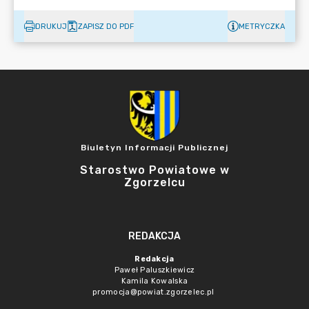
DRUKUJ
ZAPISZ DO PDF
METRYCZKA
Biuletyn Informacji Publicznej
Starostwo Powiatowe w
Zgorzelcu
REDAKCJA
Redakcja
Paweł Paluszkiewicz
Kamila Kowalska
promocja@powiat.zgorzelec.pl