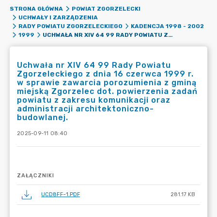
STRONA GŁÓWNA
POWIAT ZGORZELECKI
UCHWAŁY I ZARZĄDZENIA
RADY POWIATU ZGORZELECKIEGO
KADENCJA 1998 - 2002
UCHWAŁA NR XIV 64 99 RADY POWIATU ZGORZELECKIEGO Z DNIA 16 CZERWCA 1999 R. W SPRAWIE ZAWARCIA POROZUMIENIA Z GMINĄ MIEJSKĄ ZGORZELEC DOT. POWIERZENIA ZADAŃ POWIATU Z ZAKRESU KOMUNIKACJI ORAZ ADMINISTRACJI ARCHITEKTONICZNO-BUDOWLANEJ.
1999
Uchwała nr XIV 64 99 Rady Powiatu
Zgorzeleckiego z dnia 16 czerwca 1999 r.
w sprawie zawarcia porozumienia z gminą
miejską Zgorzelec dot. powierzenia zadań
powiatu z zakresu komunikacji oraz
administracji architektoniczno-
budowlanej.
2025-09-11 08:40
ZAŁĄCZNIKI
UCD8FF~1.PDF
281.17 KB