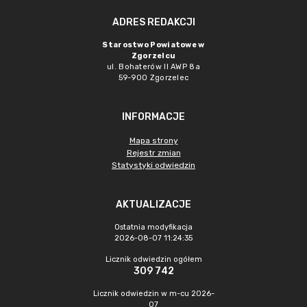
ADRES REDAKCJI
Starostwo Powiatowe w
Zgorzelcu
ul. Bohaterów II AWP 8a
59-900 Zgorzelec
INFORMACJE
Mapa strony
Rejestr zmian
Statystyki odwiedzin
AKTUALIZACJE
Ostatnia modyfikacja
2026-08-07 11:24:35
Licznik odwiedzin ogółem
309 742
Licznik odwiedzin w m-cu 2026-
07