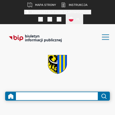
MAPA STRONY
INSTRUKCJA
KONTRAST DLA OSÓB SŁABOWIDZĄCYCH
PL
biuletyn
informacji publicznej