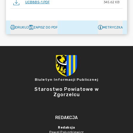
UCB8B5~1.PDF
345.62 KB
DRUKUJ
ZAPISZ DO PDF
METRYCZKA
Biuletyn Informacji Publicznej
Starostwo Powiatowe w
Zgorzelcu
REDAKCJA
Redakcja
Paweł Paluszkiewicz