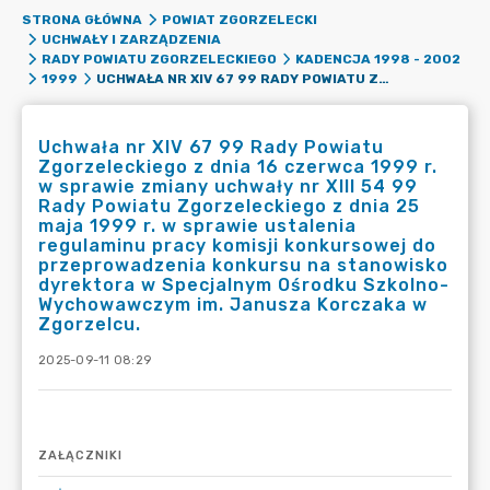
STRONA GŁÓWNA
POWIAT ZGORZELECKI
UCHWAŁY I ZARZĄDZENIA
RADY POWIATU ZGORZELECKIEGO
KADENCJA 1998 - 2002
UCHWAŁA NR XIV 67 99 RADY POWIATU ZGORZELECKIEGO Z DNIA 16 CZERWCA 1999 R. W SPRAWIE ZMIANY UCHWAŁY NR XIII 54 99 RADY POWIATU ZGORZELECKIEGO Z DNIA 25 MAJA 1999 R. W SPRAWIE USTALENIA REGULAMINU PRACY KOMISJI KONKURSOWEJ DO PRZEPROWADZENIA KONKURSU NA STANOWISKO DYREKTORA W SPECJALNYM OŚRODKU SZKOLNO-WYCHOWAWCZYM IM. JANUSZA KORCZAKA W ZGORZELCU.
1999
Uchwała nr XIV 67 99 Rady Powiatu
Zgorzeleckiego z dnia 16 czerwca 1999 r.
w sprawie zmiany uchwały nr XIII 54 99
Rady Powiatu Zgorzeleckiego z dnia 25
maja 1999 r. w sprawie ustalenia
regulaminu pracy komisji konkursowej do
przeprowadzenia konkursu na stanowisko
dyrektora w Specjalnym Ośrodku Szkolno-
Wychowawczym im. Janusza Korczaka w
Zgorzelcu.
2025-09-11 08:29
ZAŁĄCZNIKI