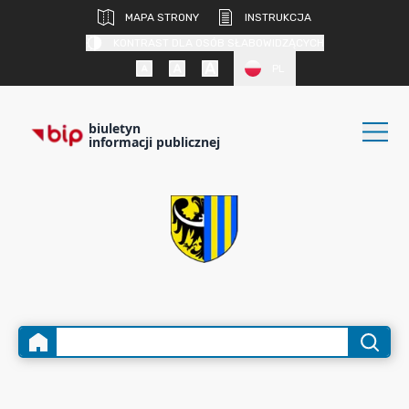
MAPA STRONY
INSTRUKCJA
KONTRAST DLA OSÓB SŁABOWIDZĄCYCH
PL
biuletyn
informacji publicznej