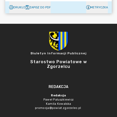
DRUKUJ
ZAPISZ DO PDF
METRYCZKA
Biuletyn Informacji Publicznej
Starostwo Powiatowe w
Zgorzelcu
REDAKCJA
Redakcja
Paweł Paluszkiewicz
Kamila Kowalska
promocja@powiat.zgorzelec.pl