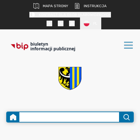
MAPA STRONY
INSTRUKCJA
KONTRAST DLA OSÓB SŁABOWIDZĄCYCH
PL
biuletyn
informacji publicznej