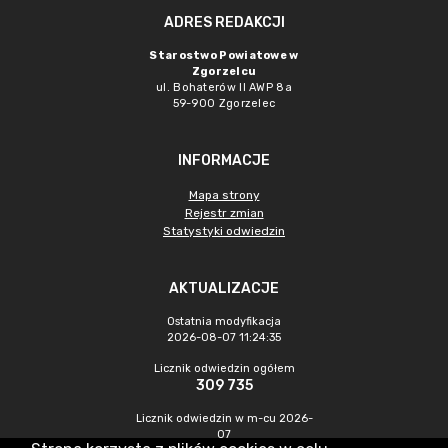
ADRES REDAKCJI
Starostwo Powiatowe w
Zgorzelcu
ul. Bohaterów II AWP 8a
59-900 Zgorzelec
INFORMACJE
Mapa strony
Rejestr zmian
Statystyki odwiedzin
AKTUALIZACJE
Ostatnia modyfikacja
2026-08-07 11:24:35
Licznik odwiedzin ogółem
309 735
Licznik odwiedzin w m-cu 2026-
07