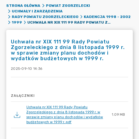
STRONA GŁÓWNA
POWIAT ZGORZELECKI
UCHWAŁY I ZARZĄDZENIA
RADY POWIATU ZGORZELECKIEGO
KADENCJA 1998 - 2002
UCHWAŁA NR XIX 111 99 RADY POWIATU ZGORZELECKIEGO Z DNIA 8 LISTOPADA 1999 R. W SPRAWIE ZMIANY PLANU DOCHODÓW I WYDATKÓW BUDŻETOWYCH W 1999 R.
1999
Uchwała nr XIX 111 99 Rady Powiatu
Zgorzeleckiego z dnia 8 listopada 1999 r.
w sprawie zmiany planu dochodów i
wydatków budżetowych w 1999 r.
2025-09-10 14:36
ZAŁĄCZNIKI
Uchwała nr XIX 111 99 Rady Powiatu
Zgorzeleckiego z dnia 8 listopada 1999 r. w
1.09 MB
sprawie zmiany planu dochodów i wydatków
budżetowych w 1999 r..pdf