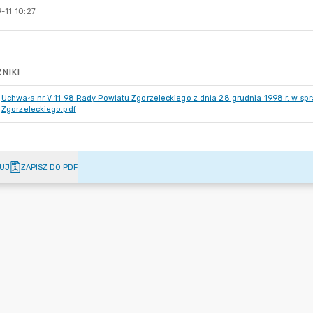
-11 10:27
NIKI
Uchwała nr V 11 98 Rady Powiatu Zgorzeleckiego z dnia 28 grudnia 1998 r. w sp
Zgorzeleckiego.pdf
UJ
ZAPISZ DO PDF