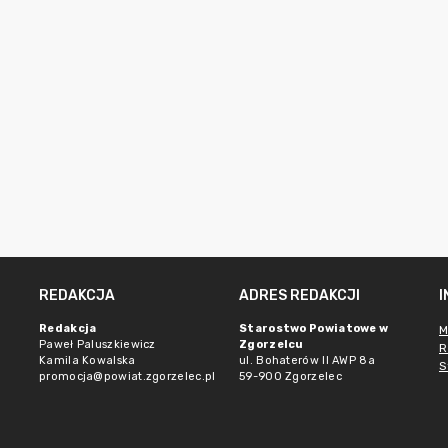
REDAKCJA
ADRES REDAKCJI
Redakcja
Starostwo Powiatowe w
M
Paweł Paluszkiewicz
Zgorzelcu
R
Kamila Kowalska
ul. Bohaterów II AWP 8a
S
promocja@powiat.zgorzelec.pl
59-900 Zgorzelec