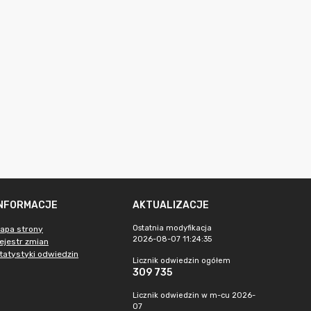
INFORMACJE
AKTUALIZACJE
Ostatnia modyfikacja
apa strony
2026-08-07 11:24:35
ejestr zmian
tatystyki odwiedzin
Licznik odwiedzin ogółem
309 735
Licznik odwiedzin w m-cu 2026-
07