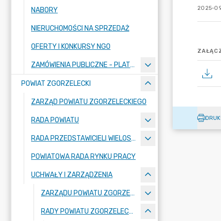
2025-09
NABORY
NIERUCHOMOŚCI NA SPRZEDAŻ
OFERTY I KONKURSY NGO
ZAŁĄCZ
ZAMÓWIENIA PUBLICZNE - PLATFORMA ZAKUPOWA
POWIAT ZGORZELECKI
ZARZĄD POWIATU ZGORZELECKIEGO
DRUK
RADA POWIATU
RADA PRZEDSTAWICIELI WIELOSPECJALISTYCZNEGO ZESPOŁU OPIEKI ZDROWOTNEJ "BOLESŁAWIEC-ZGORZELEC" SAMODZIELNEGO PUBLICZNEGO ZAKŁADU OPIEKI ZDROWOTNEJ
POWIATOWA RADA RYNKU PRACY
UCHWAŁY I ZARZĄDZENIA
ZARZĄDU POWIATU ZGORZELECKIEGO
RADY POWIATU ZGORZELECKIEGO