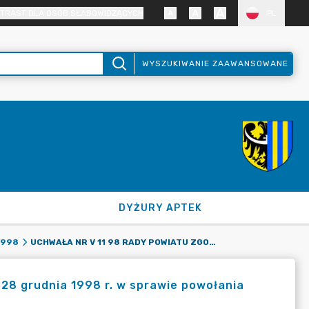
TRAST DLA OSÓB SŁABOWIDZĄCYCH
PL
WYSZUKIWANIE ZAAWANSOWANE
DYŻURY APTEK
UCHWAŁA NR V 11 98 RADY POWIATU ZGORZELECKIEGO Z DNIA 28 GRUDNIA 1998 R. W SPRAWIE POWOŁANIA SKARBNIKA POWIATU ZGORZELECKIEGO
1998
 28 grudnia 1998 r. w sprawie powołania