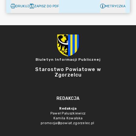
DRUKUJ
ZAPISZ DO PDF
METRYCZKA
Biuletyn Informacji Publicznej
Starostwo Powiatowe w
Zgorzelcu
REDAKCJA
Redakcja
Paweł Paluszkiewicz
Kamila Kowalska
promocja@powiat.zgorzelec.pl