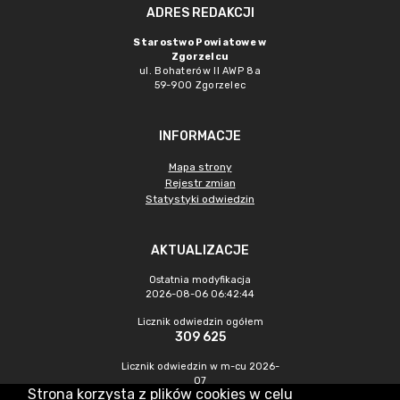
ADRES REDAKCJI
Starostwo Powiatowe w
Zgorzelcu
ul. Bohaterów II AWP 8a
59-900 Zgorzelec
INFORMACJE
Mapa strony
Rejestr zmian
Statystyki odwiedzin
AKTUALIZACJE
Ostatnia modyfikacja
2026-08-06 06:42:44
Licznik odwiedzin ogółem
309 625
Licznik odwiedzin w m-cu 2026-
07
Strona korzysta z plików cookies w celu
323