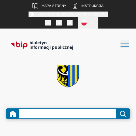
MAPA STRONY
INSTRUKCJA
KONTRAST DLA OSÓB SŁABOWIDZĄCYCH
PL
biuletyn
informacji publicznej