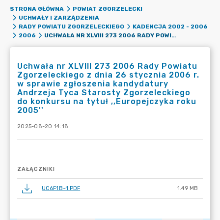
STRONA GŁÓWNA
POWIAT ZGORZELECKI
UCHWAŁY I ZARZĄDZENIA
RADY POWIATU ZGORZELECKIEGO
KADENCJA 2002 - 2006
UCHWAŁA NR XLVIII 273 2006 RADY POWIATU ZGORZELECKIEGO Z DNIA 26 STYCZNIA 2006 R. W SPRAWIE ZGŁOSZENIA KANDYDATURY ANDRZEJA TYCA STAROSTY ZGORZELECKIEGO DO KONKURSU NA TYTUŁ ,,EUROPEJCZYKA ROKU 2005''
2006
Uchwała nr XLVIII 273 2006 Rady Powiatu
Zgorzeleckiego z dnia 26 stycznia 2006 r.
w sprawie zgłoszenia kandydatury
Andrzeja Tyca Starosty Zgorzeleckiego
do konkursu na tytuł ,,Europejczyka roku
2005''
2025-08-20 14:18
ZAŁĄCZNIKI
UC6F1B~1.PDF
1.49 MB