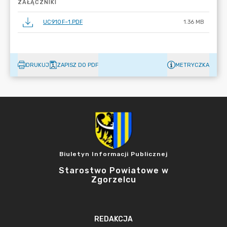
ZAŁĄCZNIKI
UC910F~1.PDF
1.36 MB
DRUKUJ
ZAPISZ DO PDF
METRYCZKA
Biuletyn Informacji Publicznej
Starostwo Powiatowe w
Zgorzelcu
REDAKCJA