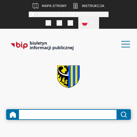
MAPA STRONY
INSTRUKCJA
KONTRAST DLA OSÓB SŁABOWIDZĄCYCH
PL
biuletyn
informacji publicznej