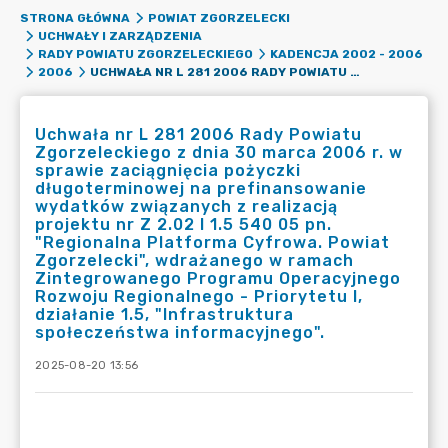
STRONA GŁÓWNA
POWIAT ZGORZELECKI
UCHWAŁY I ZARZĄDZENIA
RADY POWIATU ZGORZELECKIEGO
KADENCJA 2002 - 2006
UCHWAŁA NR L 281 2006 RADY POWIATU ZGORZELECKIEGO Z DNIA 30 MARCA 2006 R. W SPRAWIE ZACIĄGNIĘCIA POŻYCZKI DŁUGOTERMINOWEJ NA PREFINANSOWANIE WYDATKÓW ZWIĄZANYCH Z REALIZACJĄ PROJEKTU NR Z 2.02 I 1.5 540 05 PN. "REGIONALNA PLATFORMA CYFROWA. POWIAT ZGORZELECKI", WDRAŻANEGO W RAMACH ZINTEGROWANEGO PROGRAMU OPERACYJNEGO ROZWOJU REGIONALNEGO - PRIORYTETU I, DZIAŁANIE 1.5, "INFRASTRUKTURA SPOŁECZEŃSTWA INFORMACYJNEGO".
2006
Uchwała nr L 281 2006 Rady Powiatu
Zgorzeleckiego z dnia 30 marca 2006 r. w
sprawie zaciągnięcia pożyczki
długoterminowej na prefinansowanie
wydatków związanych z realizacją
projektu nr Z 2.02 I 1.5 540 05 pn.
"Regionalna Platforma Cyfrowa. Powiat
Zgorzelecki", wdrażanego w ramach
Zintegrowanego Programu Operacyjnego
Rozwoju Regionalnego - Priorytetu I,
działanie 1.5, "Infrastruktura
społeczeństwa informacyjnego".
2025-08-20 13:56