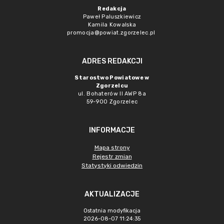
Redakcja
Paweł Paluszkiewicz
Kamila Kowalska
promocja@powiat.zgorzelec.pl
ADRES REDAKCJI
Starostwo Powiatowe w
Zgorzelcu
ul. Bohaterów II AWP 8a
59-900 Zgorzelec
INFORMACJE
Mapa strony
Rejestr zmian
Statystyki odwiedzin
AKTUALIZACJE
Ostatnia modyfikacja
2026-08-07 11:24:35