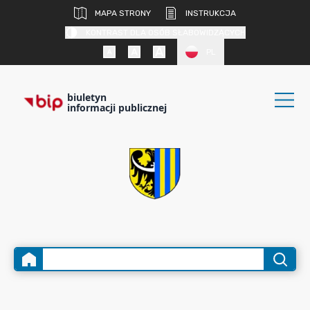
MAPA STRONY
INSTRUKCJA
KONTRAST DLA OSÓB SŁABOWIDZĄCYCH
PL
biuletyn
informacji publicznej