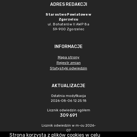
ADRES REDAKCJI
Starostwo Powiatowe w
Zgorzelcu
ul. Bohaterów II AWP 8a
59-900 Zgorzelec
INFORMACJE
Mapa strony
Rejestr zmian
Statystyki odwiedzin
AKTUALIZACJE
Ostatnia modyfikacja
2026-08-06 12:25:18
Licznik odwiedzin ogółem
309 691
Licznik odwiedzin w m-cu 2026-
07
Strona korzysta z plików cookies w celu
389