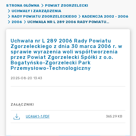
STRONA GŁÓWNA
POWIAT ZGORZELECKI
UCHWAŁY I ZARZĄDZENIA
RADY POWIATU ZGORZELECKIEGO
KADENCJA 2002 - 2006
UCHWAŁA NR L 289 2006 RADY POWIATU ZGORZELECKIEGO Z DNIA 30 MARCA 2006 R. W SPRAWIE WYRAŻENIA WOLI WSPÓŁTWORZENIA PRZEZ POWIAT ZGORZELECKI SPÓŁKI Z O.O. BOGATYŃSKO-ZGORZELECKI PARK PRZEMYSŁOWO-TECHNOLOGICZNY
2006
Uchwała nr L 289 2006 Rady Powiatu
Zgorzeleckiego z dnia 30 marca 2006 r. w
sprawie wyrażenia woli współtworzenia
przez Powiat Zgorzelecki Spółki z o.o.
Bogatyńsko-Zgorzelecki Park
Przemysłowo-Technologiczny
2025-08-20 13:43
ZAŁĄCZNIKI
UC4641~1.PDF
365.29 KB