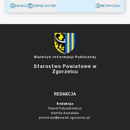
DRUKUJ
ZAPISZ DO PDF
METRYCZKA
Biuletyn Informacji Publicznej
Starostwo Powiatowe w
Zgorzelcu
REDAKCJA
Redakcja
Paweł Paluszkiewicz
Kamila Kowalska
promocja@powiat.zgorzelec.pl