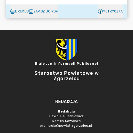
DRUKUJ
ZAPISZ DO PDF
METRYCZKA
Biuletyn Informacji Publicznej
Starostwo Powiatowe w
Zgorzelcu
REDAKCJA
Redakcja
Paweł Paluszkiewicz
Kamila Kowalska
promocja@powiat.zgorzelec.pl