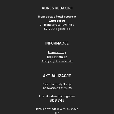
ADRES REDAKCJI
Starostwo Powiatowe w
Zgorzelcu
ul. Bohaterów II AWP 8a
59-900 Zgorzelec
INFORMACJE
Mapa strony
Rejestr zmian
Statystyki odwiedzin
AKTUALIZACJE
Ostatnia modyfikacja
2026-08-07 11:24:35
Licznik odwiedzin ogółem
309 745
Licznik odwiedzin w m-cu 2026-
07