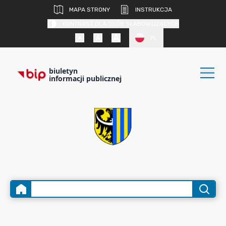
MAPA STRONY
INSTRUKCJA
KONTRAST DLA OSÓB SŁABOWIDZĄCYCH
PL
biuletyn
informacji publicznej