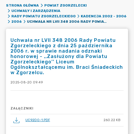
STRONA GŁÓWNA
POWIAT ZGORZELECKI
UCHWAŁY I ZARZĄDZENIA
RADY POWIATU ZGORZELECKIEGO
KADENCJA 2002 - 2006
UCHWAŁA NR LVII 348 2006 RADY POWIATU ZGORZELECKIEGO Z DNIA 25 PAŹDZIERNIKA 2006 R. W SPRAWIE NADANIA ODZNAKI HONOROWEJ - ,,ZASŁUŻONY DLA POWIATU ZGORZELECKIEGO'' LICEUM OGÓLNOKSZTAŁCĄCEMU IM. BRACI ŚNIADECKICH W ZGORZELCU.
2006
Uchwała nr LVII 348 2006 Rady Powiatu
Zgorzeleckiego z dnia 25 października
2006 r. w sprawie nadania odznaki
honorowej - ,,Zasłużony dla Powiatu
Zgorzeleckiego'' Liceum
Ogólnokształcącemu im. Braci Śniadeckich
w Zgorzelcu.
2025-08-20 09:49
ZAŁĄCZNIKI
UC92D0~1.PDF
260.22 KB