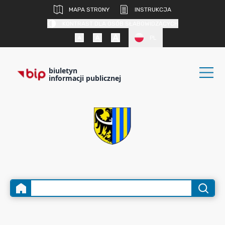
MAPA STRONY
INSTRUKCJA
KONTRAST DLA OSÓB SŁABOWIDZĄCYCH
PL
biuletyn
informacji publicznej