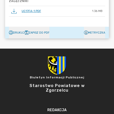
ZAŁĄCZNIKI
UC17FA~1.PDF
1.36 MB
DRUKUJ
ZAPISZ DO PDF
METRYCZKA
Biuletyn Informacji Publicznej
Starostwo Powiatowe w
Zgorzelcu
REDAKCJA