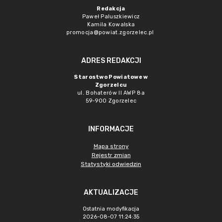
Redakcja
Paweł Paluszkiewicz
Kamila Kowalska
promocja@powiat.zgorzelec.pl
ADRES REDAKCJI
Starostwo Powiatowe w
Zgorzelcu
ul. Bohaterów II AWP 8a
59-900 Zgorzelec
INFORMACJE
Mapa strony
Rejestr zmian
Statystyki odwiedzin
AKTUALIZACJE
Ostatnia modyfikacja
2026-08-07 11:24:35