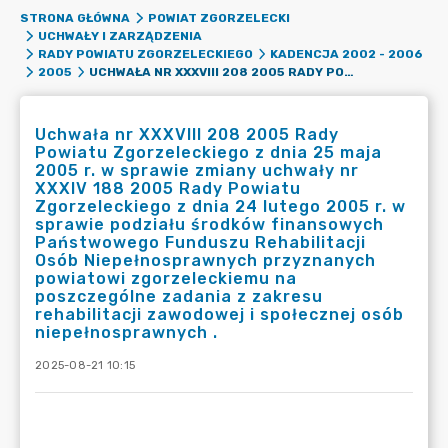
STRONA GŁÓWNA
POWIAT ZGORZELECKI
UCHWAŁY I ZARZĄDZENIA
RADY POWIATU ZGORZELECKIEGO
KADENCJA 2002 - 2006
UCHWAŁA NR XXXVIII 208 2005 RADY POWIATU ZGORZELECKIEGO Z DNIA 25 MAJA 2005 R. W SPRAWIE ZMIANY UCHWAŁY NR XXXIV 188 2005 RADY POWIATU ZGORZELECKIEGO Z DNIA 24 LUTEGO 2005 R. W SPRAWIE PODZIAŁU ŚRODKÓW FINANSOWYCH PAŃSTWOWEGO FUNDUSZU REHABILITACJI OSÓB NIEPEŁNOSPRAWNYCH PRZYZNANYCH POWIATOWI ZGORZELECKIEMU NA POSZCZEGÓLNE ZADANIA Z ZAKRESU REHABILITACJI ZAWODOWEJ I SPOŁECZNEJ OSÓB NIEPEŁNOSPRAWNYCH .
2005
Uchwała nr XXXVIII 208 2005 Rady
Powiatu Zgorzeleckiego z dnia 25 maja
2005 r. w sprawie zmiany uchwały nr
XXXIV 188 2005 Rady Powiatu
Zgorzeleckiego z dnia 24 lutego 2005 r. w
sprawie podziału środków finansowych
Państwowego Funduszu Rehabilitacji
Osób Niepełnosprawnych przyznanych
powiatowi zgorzeleckiemu na
poszczególne zadania z zakresu
rehabilitacji zawodowej i społecznej osób
niepełnosprawnych .
2025-08-21 10:15