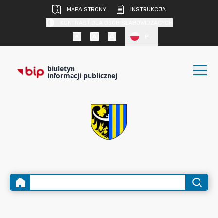
MAPA STRONY
INSTRUKCJA
KONTRAST DLA OSÓB SŁABOWIDZĄCYCH
PL
biuletyn
informacji publicznej