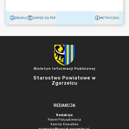
DRUKUJ
ZAPISZ DO PDF
METRYCZKA
Biuletyn Informacji Publicznej
Starostwo Powiatowe w
Zgorzelcu
REDAKCJA
Redakcja
Paweł Paluszkiewicz
Kamila Kowalska
promocja@powiat.zgorzelec.pl