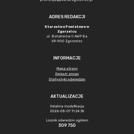
ADRES REDAKCJI
Starostwo Powiatowe w
Zgorzelcu
ul. Bohaterów II AWP 8a
59-900 Zgorzelec
INFORMACJE
Mapa strony
Rejestr zmian
Statystyki odwiedzin
AKTUALIZACJE
Ostatnia modyfikacja
2026-08-07 11:24:35
Licznik odwiedzin ogółem
309 750