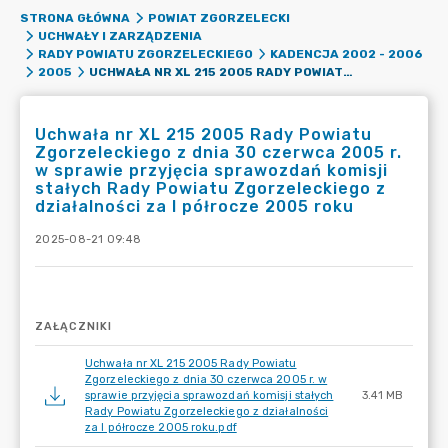
STRONA GŁÓWNA
POWIAT ZGORZELECKI
UCHWAŁY I ZARZĄDZENIA
RADY POWIATU ZGORZELECKIEGO
KADENCJA 2002 - 2006
UCHWAŁA NR XL 215 2005 RADY POWIATU ZGORZELECKIEGO Z DNIA 30 CZERWCA 2005 R. W SPRAWIE PRZYJĘCIA SPRAWOZDAŃ KOMISJI STAŁYCH RADY POWIATU ZGORZELECKIEGO Z DZIAŁALNOŚCI ZA I PÓŁROCZE 2005 ROKU
2005
Uchwała nr XL 215 2005 Rady Powiatu
Zgorzeleckiego z dnia 30 czerwca 2005 r.
w sprawie przyjęcia sprawozdań komisji
stałych Rady Powiatu Zgorzeleckiego z
działalności za I półrocze 2005 roku
2025-08-21 09:48
ZAŁĄCZNIKI
Uchwała nr XL 215 2005 Rady Powiatu
Zgorzeleckiego z dnia 30 czerwca 2005 r. w
sprawie przyjęcia sprawozdań komisji stałych
3.41 MB
Rady Powiatu Zgorzeleckiego z działalności
za I półrocze 2005 roku.pdf