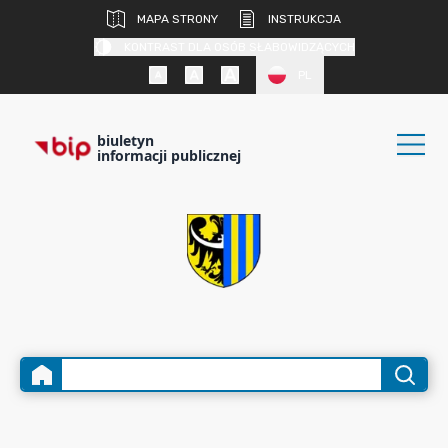
MAPA STRONY
INSTRUKCJA
KONTRAST DLA OSÓB SŁABOWIDZĄCYCH
PL
biuletyn
informacji publicznej