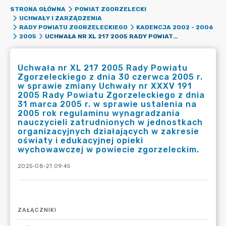
STRONA GŁÓWNA
POWIAT ZGORZELECKI
UCHWAŁY I ZARZĄDZENIA
RADY POWIATU ZGORZELECKIEGO
KADENCJA 2002 - 2006
UCHWAŁA NR XL 217 2005 RADY POWIATU ZGORZELECKIEGO Z DNIA 30 CZERWCA 2005 R. W SPRAWIE ZMIANY UCHWAŁY NR XXXV 191 2005 RADY POWIATU ZGORZELECKIEGO Z DNIA 31 MARCA 2005 R. W SPRAWIE USTALENIA NA 2005 ROK REGULAMINU WYNAGRADZANIA NAUCZYCIELI ZATRUDNIONYCH W JEDNOSTKACH ORGANIZACYJNYCH DZIAŁAJĄCYCH W ZAKRESIE OŚWIATY I EDUKACYJNEJ OPIEKI WYCHOWAWCZEJ W POWIECIE ZGORZELECKIM.
2005
Uchwała nr XL 217 2005 Rady Powiatu
Zgorzeleckiego z dnia 30 czerwca 2005 r.
w sprawie zmiany Uchwały nr XXXV 191
2005 Rady Powiatu Zgorzeleckiego z dnia
31 marca 2005 r. w sprawie ustalenia na
2005 rok regulaminu wynagradzania
nauczycieli zatrudnionych w jednostkach
organizacyjnych działających w zakresie
oświaty i edukacyjnej opieki
wychowawczej w powiecie zgorzeleckim.
2025-08-21 09:45
ZAŁĄCZNIKI