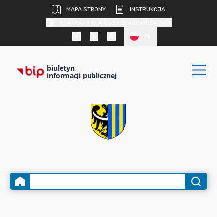
MAPA STRONY
INSTRUKCJA
KONTRAST DLA OSÓB SŁABOWIDZĄCYCH
PL
biuletyn
informacji publicznej