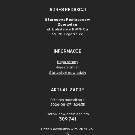
ADRES REDAKCJI
Starostwo Powiatowe w
Zgorzelcu
ul. Bohaterów II AWP 8a
59-900 Zgorzelec
INFORMACJE
Mapa strony
Rejestr zmian
Statystyki odwiedzin
AKTUALIZACJE
Ostatnia modyfikacja
2026-08-07 11:24:35
Licznik odwiedzin ogółem
309 741
Licznik odwiedzin w m-cu 2026-
07