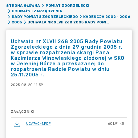
STRONA GŁÓWNA
POWIAT ZGORZELECKI
UCHWAŁY I ZARZĄDZENIA
RADY POWIATU ZGORZELECKIEGO
KADENCJA 2002 - 2006
UCHWAŁA NR XLVII 268 2005 RADY POWIATU ZGORZELECKIEGO Z DNIA 29 GRUDNIA 2005 R. W SPRAWIE ROZPATRZENIA SKARGI PANA KAZIMIERZA WINOWLASKIEGO ZŁOŻONEJ W SKO W JELENIEJ GÓRZE A PRZEKAZANEJ DO ROZPATRZENIA RADZIE POWIATU W DNIU 25.11.2005 R.
2005
Uchwała nr XLVII 268 2005 Rady Powiatu
Zgorzeleckiego z dnia 29 grudnia 2005 r.
w sprawie rozpatrzenia skargi Pana
Kazimierza Winowlaskiego złożonej w SKO
w Jeleniej Górze a przekazanej do
rozpatrzenia Radzie Powiatu w dniu
25.11.2005 r.
2025-08-20 14:39
ZAŁĄCZNIKI
UCA7AC~1.PDF
601.91 KB