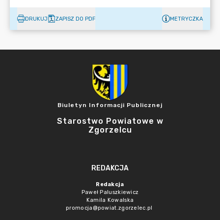
DRUKUJ
ZAPISZ DO PDF
METRYCZKA
Biuletyn Informacji Publicznej
Starostwo Powiatowe w
Zgorzelcu
REDAKCJA
Redakcja
Paweł Paluszkiewicz
Kamila Kowalska
promocja@powiat.zgorzelec.pl