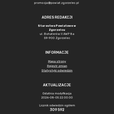
promocja@powiat.zgorzelec.pl
ADRES REDAKCJI
Starostwo Powiatowe w
Zgorzelcu
ul. Bohaterów II AWP 8a
59-900 Zgorzelec
INFORMACJE
Mapa strony
Rejestr zmian
Statystyki odwiedzin
AKTUALIZACJE
Ostatnia modyfikacja
2026-08-05 22:00:00
Licznik odwiedzin ogółem
309 592