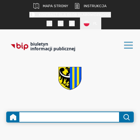
MAPA STRONY
INSTRUKCJA
KONTRAST DLA OSÓB SŁABOWIDZĄCYCH
PL
biuletyn
informacji publicznej