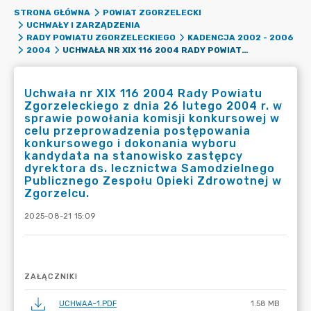
STRONA GŁÓWNA
POWIAT ZGORZELECKI
UCHWAŁY I ZARZĄDZENIA
RADY POWIATU ZGORZELECKIEGO
KADENCJA 2002 - 2006
UCHWAŁA NR XIX 116 2004 RADY POWIATU ZGORZELECKIEGO Z DNIA 26 LUTEGO 2004 R. W SPRAWIE POWOŁANIA KOMISJI KONKURSOWEJ W CELU PRZEPROWADZENIA POSTĘPOWANIA KONKURSOWEGO I DOKONANIA WYBORU KANDYDATA NA STANOWISKO ZASTĘPCY DYREKTORA DS. LECZNICTWA SAMODZIELNEGO PUBLICZNEGO ZESPOŁU OPIEKI ZDROWOTNEJ W ZGORZELCU.
2004
Uchwała nr XIX 116 2004 Rady Powiatu
Zgorzeleckiego z dnia 26 lutego 2004 r. w
sprawie powołania komisji konkursowej w
celu przeprowadzenia postępowania
konkursowego i dokonania wyboru
kandydata na stanowisko zastępcy
dyrektora ds. lecznictwa Samodzielnego
Publicznego Zespołu Opieki Zdrowotnej w
Zgorzelcu.
2025-08-21 15:09
ZAŁĄCZNIKI
UCHWAA~1.PDF
1.58 MB