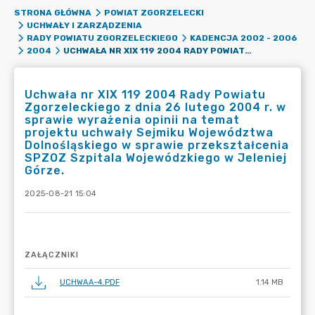
STRONA GŁÓWNA
POWIAT ZGORZELECKI
UCHWAŁY I ZARZĄDZENIA
RADY POWIATU ZGORZELECKIEGO
KADENCJA 2002 - 2006
UCHWAŁA NR XIX 119 2004 RADY POWIATU ZGORZELECKIEGO Z DNIA 26 LUTEGO 2004 R. W SPRAWIE WYRAŻENIA OPINII NA TEMAT PROJEKTU UCHWAŁY SEJMIKU WOJEWÓDZTWA DOLNOŚLĄSKIEGO W SPRAWIE PRZEKSZTAŁCENIA SPZOZ SZPITALA WOJEWÓDZKIEGO W JELENIEJ GÓRZE.
2004
Uchwała nr XIX 119 2004 Rady Powiatu
Zgorzeleckiego z dnia 26 lutego 2004 r. w
sprawie wyrażenia opinii na temat
projektu uchwały Sejmiku Województwa
Dolnośląskiego w sprawie przekształcenia
SPZOZ Szpitala Wojewódzkiego w Jeleniej
Górze.
2025-08-21 15:04
ZAŁĄCZNIKI
UCHWAA~4.PDF
1.14 MB