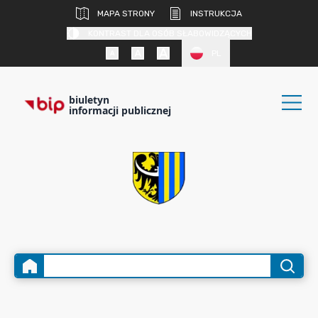
MAPA STRONY
INSTRUKCJA
KONTRAST DLA OSÓB SŁABOWIDZĄCYCH
PL
biuletyn
informacji publicznej