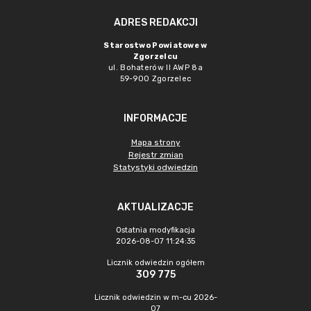
ADRES REDAKCJI
Starostwo Powiatowe w
Zgorzelcu
ul. Bohaterów II AWP 8a
59-900 Zgorzelec
INFORMACJE
Mapa strony
Rejestr zmian
Statystyki odwiedzin
AKTUALIZACJE
Ostatnia modyfikacja
2026-08-07 11:24:35
Licznik odwiedzin ogółem
309 775
Licznik odwiedzin w m-cu 2026-
07