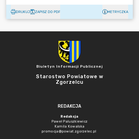
DRUKUJ
ZAPISZ DO PDF
METRYCZKA
Biuletyn Informacji Publicznej
Starostwo Powiatowe w
Zgorzelcu
REDAKCJA
Redakcja
Paweł Paluszkiewicz
Kamila Kowalska
promocja@powiat.zgorzelec.pl