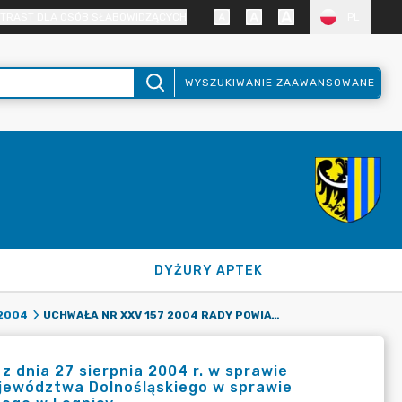
TRAST DLA OSÓB SŁABOWIDZĄCYCH
PL
WYSZUKIWANIE ZAAWANSOWANE
DYŻURY APTEK
UCHWAŁA NR XXV 157 2004 RADY POWIATU ZGORZELECKIEGO Z DNIA 27 SIERPNIA 2004 R. W SPRAWIE WYRAŻENIA OPINII NA TEMAT PROJEKTU UCHWAŁY SEJMIKU WOJEWÓDZTWA DOLNOŚLĄSKIEGO W SPRAWIE PRZEKSZTAŁCENIA WOJEWÓDZKIEGO SZPITALA SPECJALISTYCZNEGO W LEGNICY.
2004
 dnia 27 sierpnia 2004 r. w sprawie
ojewództwa Dolnośląskiego w sprawie