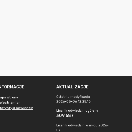
INFORMACJE
AKTUALIZACJE
Ostatnia modyfikacja
apa strony
2026-08-06 12:25:18
ejestr zmian
tatystyki odwiedzin
Licznik odwiedzin ogółem
309 687
Licznik odwiedzin w m-cu 2026-
07