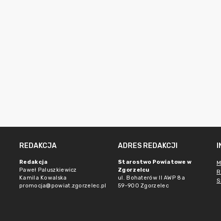
REDAKCJA
ADRES REDAKCJI
Redakcja
Starostwo Powiatowe w
M
Paweł Paluszkiewicz
Zgorzelcu
R
Kamila Kowalska
ul. Bohaterów II AWP 8a
S
promocja@powiat.zgorzelec.pl
59-900 Zgorzelec