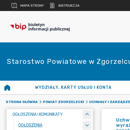
MAPA STRONY
INSTRUKCJA
biuletyn
informacji publicznej
Starostwo Powiatowe w Zgorzelc
WYDZIAŁY, KARTY USŁUG I KONTA
STRONA GŁÓWNA
POWIAT ZGORZELECKI
UCHWAŁY I ZARZĄDZE
OGŁOSZENIA I KOMUNIKATY
Uchwa
wyraż
OGŁOSZENIA