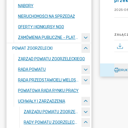
przek
NABORY
2025-08
NIERUCHOMOŚCI NA SPRZEDAŻ
OFERTY I KONKURSY NGO
ZAŁĄCZ
ZAMÓWIENIA PUBLICZNE - PLATFORMA ZAKUPOWA
POWIAT ZGORZELECKI
ZARZĄD POWIATU ZGORZELECKIEGO
RADA POWIATU
DRUK
RADA PRZEDSTAWICIELI WIELOSPECJALISTYCZNEGO ZESPOŁU OPIEKI ZDROWOTNEJ "BOLESŁAWIEC-ZGORZELEC" SAMODZIELNEGO PUBLICZNEGO ZAKŁADU OPIEKI ZDROWOTNEJ
POWIATOWA RADA RYNKU PRACY
UCHWAŁY I ZARZĄDZENIA
ZARZĄDU POWIATU ZGORZELECKIEGO
RADY POWIATU ZGORZELECKIEGO