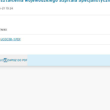
ształcenia Wojewódzkiego Szpitala Specjalistyczn
-21 13:24
NIKI
UC0C3B~1.PDF
UJ
ZAPISZ DO PDF