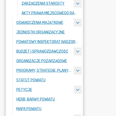
ZARZĄDZENIA STAROSTY
AKTY PRAWA MIEJSCOWEGO RADY POWIATU ZGORZELECKIEGO
OŚWIADCZENIA MAJĄTKOWE
JEDNOSTKI ORGANIZACYJNE
POWIATOWY INSPEKTORAT NADZORU BUDOWLANEGO
BUDŻET I SPRAWOZDAWCZOŚĆ
ORGANIZACJE POZARZĄDOWE
PROGRAMY, STRATEGIE, PLANY, RAPORTY
STATUT POWIATU
PETYCJE
HERB, BARWY POWIATU
MAPA POWIATU