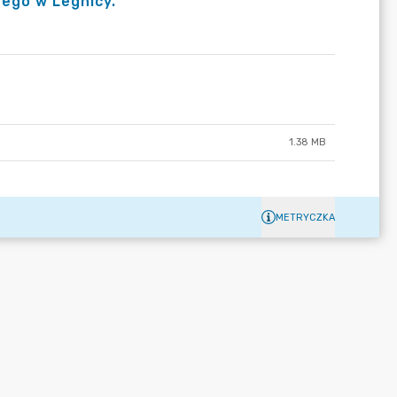
ego w Legnicy.
1.38 MB
METRYCZKA