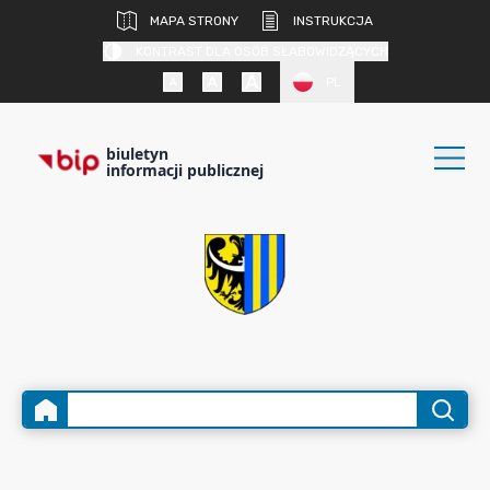
MAPA STRONY
INSTRUKCJA
KONTRAST DLA OSÓB SŁABOWIDZĄCYCH
PL
biuletyn
informacji publicznej