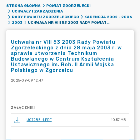
STRONA GŁÓWNA
POWIAT ZGORZELECKI
UCHWAŁY I ZARZĄDZENIA
RADY POWIATU ZGORZELECKIEGO
KADENCJA 2002 - 2006
UCHWAŁA NR VIII 53 2003 RADY POWIATU ZGORZELECKIEGO Z DNIA 28 MAJA 2003 R. W SPRAWIE UTWORZENIA TECHNIKUM BUDOWLANEGO W CENTRUM KSZTAŁCENIA USTAWICZNEGO IM. BOH. II ARMII WOJSKA POLSKIEGO W ZGORZELCU
2003
Uchwała nr VIII 53 2003 Rady Powiatu
Zgorzeleckiego z dnia 28 maja 2003 r. w
sprawie utworzenia Technikum
Budowlanego w Centrum Kształcenia
Ustawicznego im. Boh. II Armii Wojska
Polskiego w Zgorzelcu
2025-09-09 12:47
ZAŁĄCZNIKI
UC72BE~1.PDF
10.57 MB