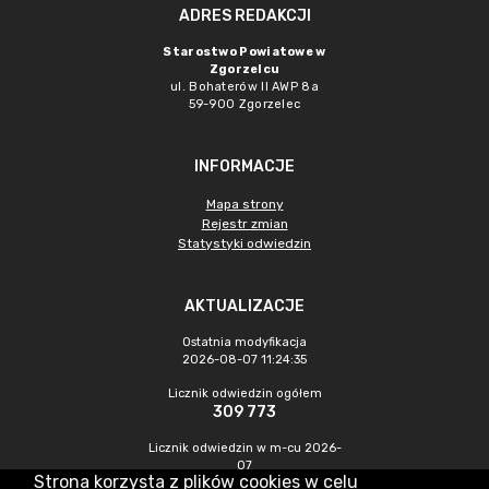
ADRES REDAKCJI
Starostwo Powiatowe w
Zgorzelcu
ul. Bohaterów II AWP 8a
59-900 Zgorzelec
INFORMACJE
Mapa strony
Rejestr zmian
Statystyki odwiedzin
AKTUALIZACJE
Ostatnia modyfikacja
2026-08-07 11:24:35
Licznik odwiedzin ogółem
309 773
Licznik odwiedzin w m-cu 2026-
07
Strona korzysta z plików cookies w celu
471