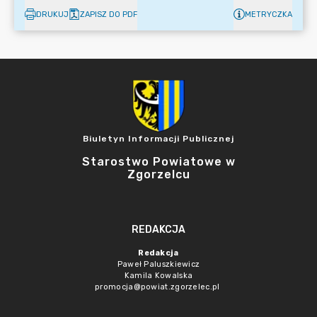
DRUKUJ
ZAPISZ DO PDF
METRYCZKA
Biuletyn Informacji Publicznej
Starostwo Powiatowe w
Zgorzelcu
REDAKCJA
Redakcja
Paweł Paluszkiewicz
Kamila Kowalska
promocja@powiat.zgorzelec.pl