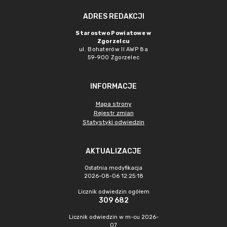
ADRES REDAKCJI
Starostwo Powiatowe w
Zgorzelcu
ul. Bohaterów II AWP 8a
59-900 Zgorzelec
INFORMACJE
Mapa strony
Rejestr zmian
Statystyki odwiedzin
AKTUALIZACJE
Ostatnia modyfikacja
2026-08-06 12:25:18
Licznik odwiedzin ogółem
309 682
Licznik odwiedzin w m-cu 2026-
07