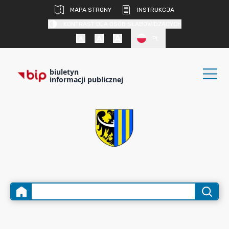
MAPA STRONY
INSTRUKCJA
KONTRAST DLA OSÓB SŁABOWIDZĄCYCH
PL
biuletyn
informacji publicznej