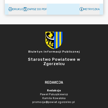
DRUKUJ
ZAPISZ DO PDF
METRYCZKA
Biuletyn Informacji Publicznej
Starostwo Powiatowe w
Zgorzelcu
REDAKCJA
Redakcja
Paweł Paluszkiewicz
Kamila Kowalska
promocja@powiat.zgorzelec.pl