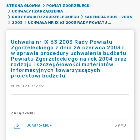
STRONA GŁÓWNA
POWIAT ZGORZELECKI
UCHWAŁY I ZARZĄDZENIA
RADY POWIATU ZGORZELECKIEGO
KADENCJA 2002 - 2006
UCHWAŁA NR IX 63 2003 RADY POWIATU ZGORZELECKIEGO Z DNIA 26 CZERWCA 2003 R. W SPRAWIE PROCEDURY UCHWALENIA BUDŻETU POWIATU ZGORZELECKIEGO NA ROK 2004 ORAZ RODZAJU I SZCZEGÓŁOWOŚCI MATERIAŁÓW INFORMACYJNYCH TOWARZYSZĄCYCH PROJEKTOWI BUDŻETU.
2003
Uchwała nr IX 63 2003 Rady Powiatu
Zgorzeleckiego z dnia 26 czerwca 2003 r.
w sprawie procedury uchwalenia budżetu
Powiatu Zgorzeleckiego na rok 2004 oraz
rodzaju i szczegółowości materiałów
informacyjnych towarzyszących
projektowi budżetu.
2025-09-09 12:29
ZAŁĄCZNIKI
UCA876~1.PDF
3.9 MB