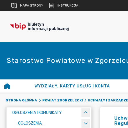
MAPA STRONY
INSTRUKCJA
biuletyn
informacji publicznej
Starostwo Powiatowe w Zgorzelc
WYDZIAŁY, KARTY USŁUG I KONTA
STRONA GŁÓWNA
POWIAT ZGORZELECKI
UCHWAŁY I ZARZĄDZE
OGŁOSZENIA I KOMUNIKATY
Uchwa
Regu
OGŁOSZENIA