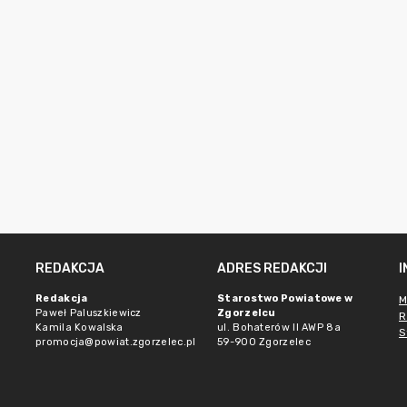
REDAKCJA
ADRES REDAKCJI
Redakcja
Starostwo Powiatowe w
M
Paweł Paluszkiewicz
Zgorzelcu
R
Kamila Kowalska
ul. Bohaterów II AWP 8a
S
promocja@powiat.zgorzelec.pl
59-900 Zgorzelec