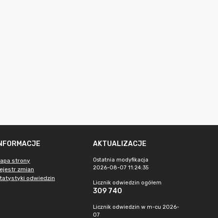
INFORMACJE
AKTUALIZACJE
Ostatnia modyfikacja
apa strony
2026-08-07 11:24:35
ejestr zmian
tatystyki odwiedzin
Licznik odwiedzin ogółem
309 740
Licznik odwiedzin w m-cu 2026-
07