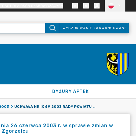
TRAST DLA OSÓB SŁABOWIDZĄCYCH
PL
WYSZUKIWANIE ZAAWANSOWANE
DYŻURY APTEK
UCHWAŁA NR IX 69 2003 RADY POWIATU ZGORZELECKIEGO Z DNIA 26 CZERWCA 2003 R. W SPRAWIE ZMIAN W REGULAMINIE ORGANIZACYJNYM STAROSTWA POWIATOWEGO W ZGORZELCU
2003
nia 26 czerwca 2003 r. w sprawie zmian w
 Zgorzelcu