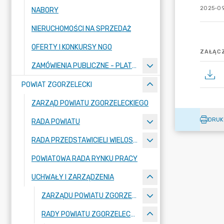
2025-09
NABORY
NIERUCHOMOŚCI NA SPRZEDAŻ
OFERTY I KONKURSY NGO
ZAŁĄCZ
ZAMÓWIENIA PUBLICZNE - PLATFORMA ZAKUPOWA
POWIAT ZGORZELECKI
ZARZĄD POWIATU ZGORZELECKIEGO
DRUK
RADA POWIATU
RADA PRZEDSTAWICIELI WIELOSPECJALISTYCZNEGO ZESPOŁU OPIEKI ZDROWOTNEJ "BOLESŁAWIEC-ZGORZELEC" SAMODZIELNEGO PUBLICZNEGO ZAKŁADU OPIEKI ZDROWOTNEJ
POWIATOWA RADA RYNKU PRACY
UCHWAŁY I ZARZĄDZENIA
ZARZĄDU POWIATU ZGORZELECKIEGO
RADY POWIATU ZGORZELECKIEGO