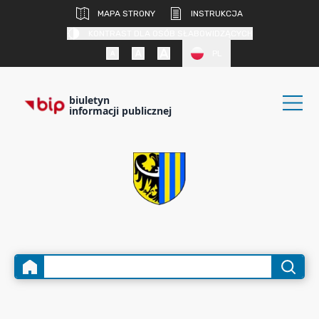
MAPA STRONY
INSTRUKCJA
KONTRAST DLA OSÓB SŁABOWIDZĄCYCH
PL
biuletyn
informacji publicznej