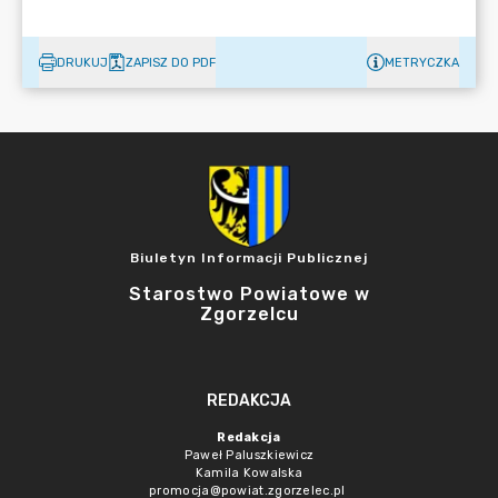
DRUKUJ
ZAPISZ DO PDF
METRYCZKA
Biuletyn Informacji Publicznej
Starostwo Powiatowe w
Zgorzelcu
REDAKCJA
Redakcja
Paweł Paluszkiewicz
Kamila Kowalska
promocja@powiat.zgorzelec.pl