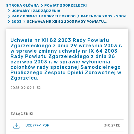
STRONA GŁÓWNA
POWIAT ZGORZELECKI
UCHWAŁY I ZARZĄDZENIA
RADY POWIATU ZGORZELECKIEGO
KADENCJA 2002 - 2006
UCHWAŁA NR XII 82 2003 RADY POWIATU ZGORZELECKIEGO Z DNIA 29 WRZEŚNIA 2003 R. W SPRAWIE ZMIANY UCHWAŁY NR IX 64 2003 RADY POWIATU ZGORZELECKIEGO Z DNIA 26 CZERWCA 2003 R. W SPRAWIE WYŁONIENIA CZŁONKÓW RADY SPOŁECZNEJ SAMODZIELNEGO PUBLICZNEGO ZESPOŁU OPIEKI ZDROWOTNEJ W ZGORZELCU.
2003
Uchwała nr XII 82 2003 Rady Powiatu
Zgorzeleckiego z dnia 29 września 2003 r.
w sprawie zmiany uchwały nr IX 64 2003
Rady Powiatu Zgorzeleckiego z dnia 26
czerwca 2003 r. w sprawie wyłonienia
członków rady społecznej Samodzielnego
Publicznego Zespołu Opieki Zdrowotnej w
Zgorzelcu.
2025-09-09 11:52
ZAŁĄCZNIKI
UCD777~1.PDF
340.27 KB