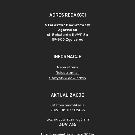
ADRES REDAKCJI
Starostwo Powiatowe w
Zgorzelcu
ul. Bohaterów II AWP 8a
59-900 Zgorzelec
INFORMACJE
Mapa strony
Rejestr zmian
Statystyki odwiedzin
AKTUALIZACJE
Ostatnia modyfikacja
2026-08-07 11:24:35
Licznik odwiedzin ogółem
309 735
Licznik odwiedzin w m-cu 2026-