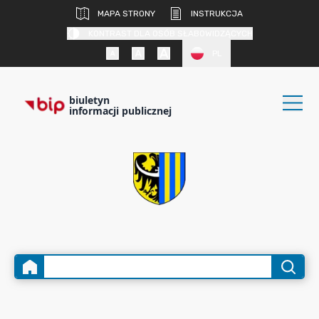
MAPA STRONY
INSTRUKCJA
KONTRAST DLA OSÓB SŁABOWIDZĄCYCH
PL
biuletyn
informacji publicznej