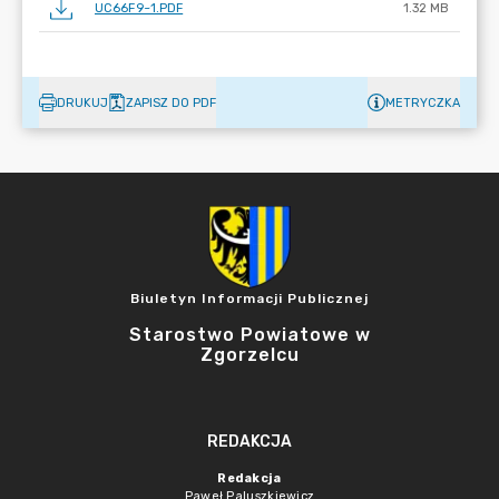
UC66F9~1.PDF
1.32 MB
DRUKUJ
ZAPISZ DO PDF
METRYCZKA
Biuletyn Informacji Publicznej
Starostwo Powiatowe w
Zgorzelcu
REDAKCJA
Redakcja
Paweł Paluszkiewicz