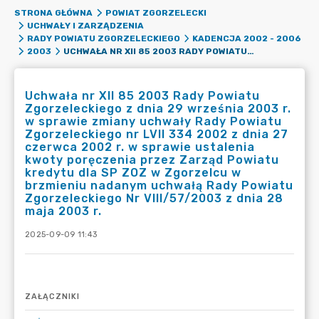
STRONA GŁÓWNA
POWIAT ZGORZELECKI
UCHWAŁY I ZARZĄDZENIA
RADY POWIATU ZGORZELECKIEGO
KADENCJA 2002 - 2006
UCHWAŁA NR XII 85 2003 RADY POWIATU ZGORZELECKIEGO Z DNIA 29 WRZEŚNIA 2003 R. W SPRAWIE ZMIANY UCHWAŁY RADY POWIATU ZGORZELECKIEGO NR LVII 334 2002 Z DNIA 27 CZERWCA 2002 R. W SPRAWIE USTALENIA KWOTY PORĘCZENIA PRZEZ ZARZĄD POWIATU KREDYTU DLA SP ZOZ W ZGORZELCU W BRZMIENIU NADANYM UCHWAŁĄ RADY POWIATU ZGORZELECKIEGO NR VIII/57/2003 Z DNIA 28 MAJA 2003 R.
2003
Uchwała nr XII 85 2003 Rady Powiatu
Zgorzeleckiego z dnia 29 września 2003 r.
w sprawie zmiany uchwały Rady Powiatu
Zgorzeleckiego nr LVII 334 2002 z dnia 27
czerwca 2002 r. w sprawie ustalenia
kwoty poręczenia przez Zarząd Powiatu
kredytu dla SP ZOZ w Zgorzelcu w
brzmieniu nadanym uchwałą Rady Powiatu
Zgorzeleckiego Nr VIII/57/2003 z dnia 28
maja 2003 r.
2025-09-09 11:43
ZAŁĄCZNIKI