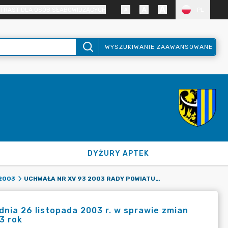
TRAST DLA OSÓB SŁABOWIDZĄCYCH
PL
WYSZUKIWANIE ZAAWANSOWANE
DYŻURY APTEK
UCHWAŁA NR XV 93 2003 RADY POWIATU ZGORZELECKIEGO Z DNIA 26 LISTOPADA 2003 R. W SPRAWIE ZMIAN PLANU DOCHODÓW I WYDATKÓW W BUDŻECIE POWIATU NA 2003 ROK
2003
nia 26 listopada 2003 r. w sprawie zmian
3 rok