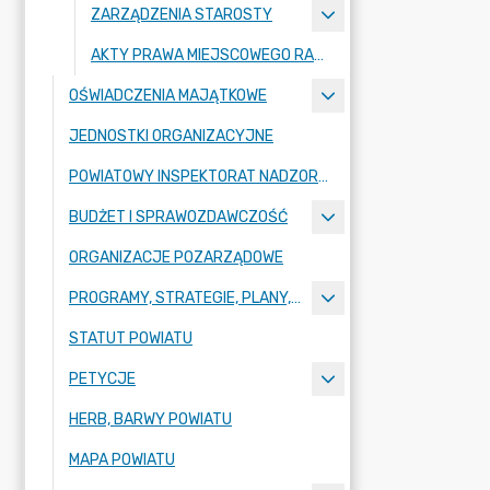
ZARZĄDZENIA STAROSTY
AKTY PRAWA MIEJSCOWEGO RADY POWIATU ZGORZELECKIEGO
OŚWIADCZENIA MAJĄTKOWE
JEDNOSTKI ORGANIZACYJNE
POWIATOWY INSPEKTORAT NADZORU BUDOWLANEGO
BUDŻET I SPRAWOZDAWCZOŚĆ
ORGANIZACJE POZARZĄDOWE
PROGRAMY, STRATEGIE, PLANY, RAPORTY
STATUT POWIATU
PETYCJE
HERB, BARWY POWIATU
MAPA POWIATU