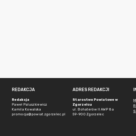
REDAKCJA
ADRES REDAKCJI
Redakcja
Starostwo Powiatowe w
M
Paweł Paluszkiewicz
Zgorzelcu
R
Kamila Kowalska
ul. Bohaterów II AWP 8a
S
promocja@powiat.zgorzelec.pl
59-900 Zgorzelec