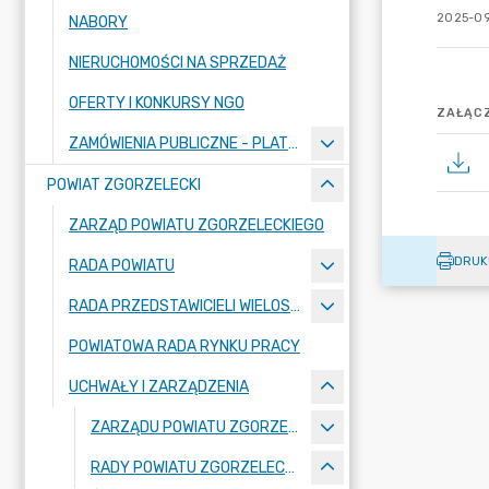
2025-09
NABORY
NIERUCHOMOŚCI NA SPRZEDAŻ
OFERTY I KONKURSY NGO
ZAŁĄCZ
ZAMÓWIENIA PUBLICZNE - PLATFORMA ZAKUPOWA
POWIAT ZGORZELECKI
ZARZĄD POWIATU ZGORZELECKIEGO
DRUK
RADA POWIATU
RADA PRZEDSTAWICIELI WIELOSPECJALISTYCZNEGO ZESPOŁU OPIEKI ZDROWOTNEJ "BOLESŁAWIEC-ZGORZELEC" SAMODZIELNEGO PUBLICZNEGO ZAKŁADU OPIEKI ZDROWOTNEJ
POWIATOWA RADA RYNKU PRACY
UCHWAŁY I ZARZĄDZENIA
ZARZĄDU POWIATU ZGORZELECKIEGO
RADY POWIATU ZGORZELECKIEGO