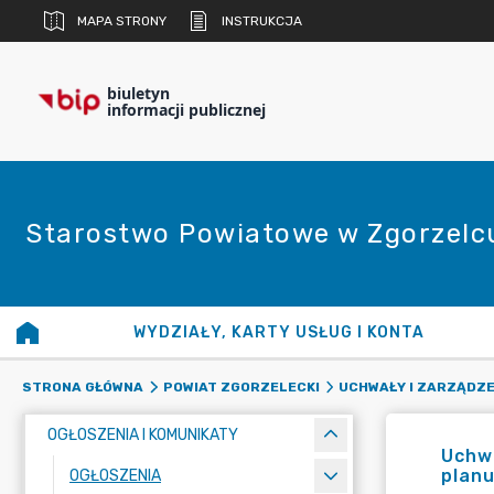
MAPA STRONY
INSTRUKCJA
biuletyn
informacji publicznej
Starostwo Powiatowe w Zgorzelc
WYDZIAŁY, KARTY USŁUG I KONTA
STRONA GŁÓWNA
POWIAT ZGORZELECKI
UCHWAŁY I ZARZĄDZE
OGŁOSZENIA I KOMUNIKATY
Uchwa
plan
OGŁOSZENIA