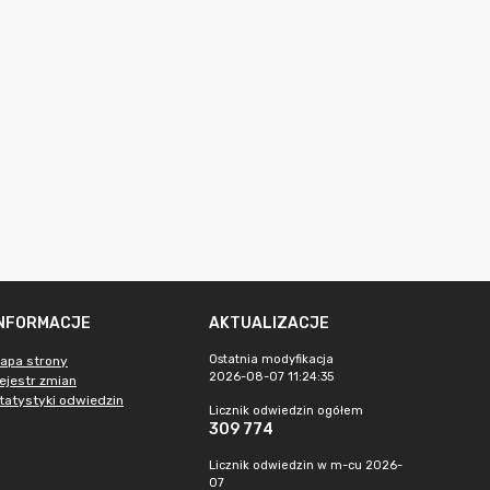
INFORMACJE
AKTUALIZACJE
Ostatnia modyfikacja
apa strony
2026-08-07 11:24:35
ejestr zmian
tatystyki odwiedzin
Licznik odwiedzin ogółem
309 774
Licznik odwiedzin w m-cu 2026-
07