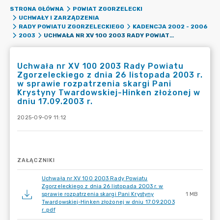
STRONA GŁÓWNA
POWIAT ZGORZELECKI
UCHWAŁY I ZARZĄDZENIA
RADY POWIATU ZGORZELECKIEGO
KADENCJA 2002 - 2006
UCHWAŁA NR XV 100 2003 RADY POWIATU ZGORZELECKIEGO Z DNIA 26 LISTOPADA 2003 R. W SPRAWIE ROZPATRZENIA SKARGI PANI KRYSTYNY TWARDOWSKIEJ-HINKEN ZŁOŻONEJ W DNIU 17.09.2003 R.
2003
Uchwała nr XV 100 2003 Rady Powiatu
Zgorzeleckiego z dnia 26 listopada 2003 r.
w sprawie rozpatrzenia skargi Pani
Krystyny Twardowskiej-Hinken złożonej w
dniu 17.09.2003 r.
2025-09-09 11:12
ZAŁĄCZNIKI
Uchwała nr XV 100 2003 Rady Powiatu
Zgorzeleckiego z dnia 26 listopada 2003 r. w
sprawie rozpatrzenia skargi Pani Krystyny
1 MB
Twardowskiej-Hinken złożonej w dniu 17.09.2003
r..pdf