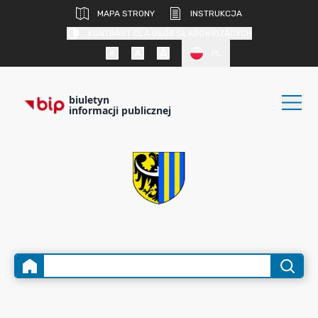
MAPA STRONY
INSTRUKCJA
KONTRAST DLA OSÓB SŁABOWIDZĄCYCH
PL
biuletyn
informacji publicznej