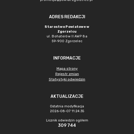
ADRES REDAKCJI
Starostwo Powiatowe w
Zgorzelcu
ul. Bohaterów II AWP 8a
59-900 Zgorzelec
INFORMACJE
Mapa strony
Rejestr zmian
Statystyki odwiedzin
AKTUALIZACJE
Ostatnia modyfikacja
2026-08-07 11:24:35
Licznik odwiedzin ogółem
309 744