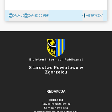
DRUKUJ
ZAPISZ DO PDF
METRYCZKA
Biuletyn Informacji Publicznej
Starostwo Powiatowe w
Zgorzelcu
REDAKCJA
Redakcja
Paweł Paluszkiewicz
Kamila Kowalska
promocja@powiat.zgorzelec.pl