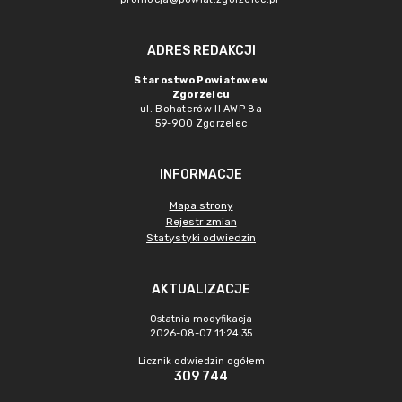
ADRES REDAKCJI
Starostwo Powiatowe w
Zgorzelcu
ul. Bohaterów II AWP 8a
59-900 Zgorzelec
INFORMACJE
Mapa strony
Rejestr zmian
Statystyki odwiedzin
AKTUALIZACJE
Ostatnia modyfikacja
2026-08-07 11:24:35
Licznik odwiedzin ogółem
309 744