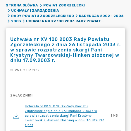
STRONA GŁÓWNA
POWIAT ZGORZELECKI
UCHWAŁY I ZARZĄDZENIA
RADY POWIATU ZGORZELECKIEGO
KADENCJA 2002 - 2006
UCHWAŁA NR XV 100 2003 RADY POWIATU ZGORZELECKIEGO Z DNIA 26 LISTOPADA 2003 R. W SPRAWIE ROZPATRZENIA SKARGI PANI KRYSTYNY TWARDOWSKIEJ-HINKEN ZŁOŻONEJ W DNIU 17.09.2003 R.
2003
Uchwała nr XV 100 2003 Rady Powiatu
Zgorzeleckiego z dnia 26 listopada 2003 r.
w sprawie rozpatrzenia skargi Pani
Krystyny Twardowskiej-Hinken złożonej w
dniu 17.09.2003 r.
2025-09-09 11:12
ZAŁĄCZNIKI
Uchwała nr XV 100 2003 Rady Powiatu
Zgorzeleckiego z dnia 26 listopada 2003 r. w
sprawie rozpatrzenia skargi Pani Krystyny
1 MB
Twardowskiej-Hinken złożonej w dniu 17.09.2003
r..pdf