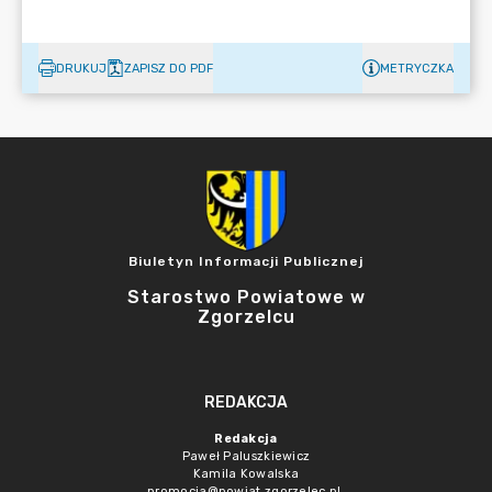
DRUKUJ
ZAPISZ DO PDF
METRYCZKA
Biuletyn Informacji Publicznej
Starostwo Powiatowe w
Zgorzelcu
REDAKCJA
Redakcja
Paweł Paluszkiewicz
Kamila Kowalska
promocja@powiat.zgorzelec.pl