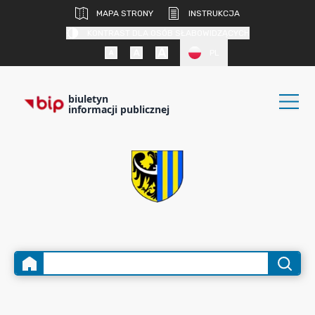
MAPA STRONY
INSTRUKCJA
KONTRAST DLA OSÓB SŁABOWIDZĄCYCH
PL
biuletyn
informacji publicznej