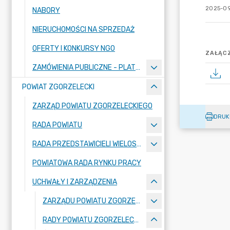
2025-09
NABORY
NIERUCHOMOŚCI NA SPRZEDAŻ
OFERTY I KONKURSY NGO
ZAŁĄCZ
ZAMÓWIENIA PUBLICZNE - PLATFORMA ZAKUPOWA
POWIAT ZGORZELECKI
ZARZĄD POWIATU ZGORZELECKIEGO
DRUK
RADA POWIATU
RADA PRZEDSTAWICIELI WIELOSPECJALISTYCZNEGO ZESPOŁU OPIEKI ZDROWOTNEJ "BOLESŁAWIEC-ZGORZELEC" SAMODZIELNEGO PUBLICZNEGO ZAKŁADU OPIEKI ZDROWOTNEJ
POWIATOWA RADA RYNKU PRACY
UCHWAŁY I ZARZĄDZENIA
ZARZĄDU POWIATU ZGORZELECKIEGO
RADY POWIATU ZGORZELECKIEGO