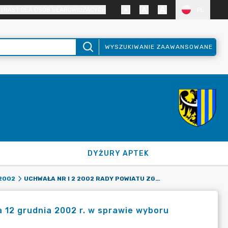
TRAST DLA OSÓB SŁABOWIDZĄCYCH
PL
WYSZUKIWANIE ZAAWANSOWANE
DYŻURY APTEK
UCHWAŁA NR I 2 2002 RADY POWIATU ZGORZELECKIEGO Z DNIA 12 GRUDNIA 2002 R. W SPRAWIE WYBORU STAROSTY ZGORZELECKIEGO
2002
a 12 grudnia 2002 r. w sprawie wyboru