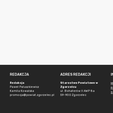
REDAKCJA
ADRES REDAKCJI
Redakcja
Starostwo Powiatowe w
M
Paweł Paluszkiewicz
Zgorzelcu
R
Kamila Kowalska
ul. Bohaterów II AWP 8a
S
promocja@powiat.zgorzelec.pl
59-900 Zgorzelec