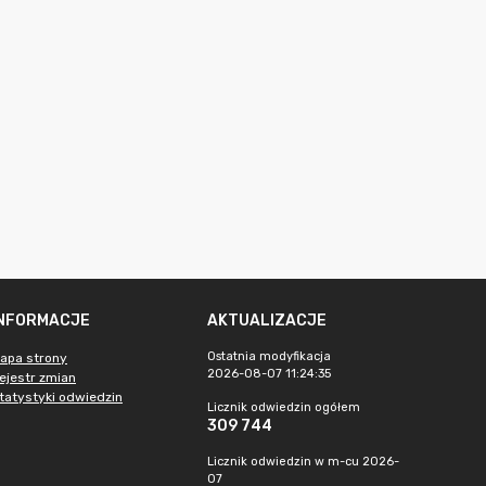
INFORMACJE
AKTUALIZACJE
Ostatnia modyfikacja
apa strony
2026-08-07 11:24:35
ejestr zmian
tatystyki odwiedzin
Licznik odwiedzin ogółem
309 744
Licznik odwiedzin w m-cu 2026-
07