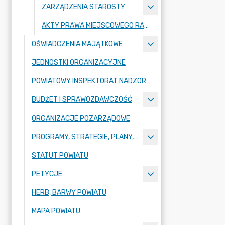
ZARZĄDZENIA STAROSTY
AKTY PRAWA MIEJSCOWEGO RADY POWIATU ZGORZELECKIEGO
OŚWIADCZENIA MAJĄTKOWE
JEDNOSTKI ORGANIZACYJNE
POWIATOWY INSPEKTORAT NADZORU BUDOWLANEGO
BUDŻET I SPRAWOZDAWCZOŚĆ
ORGANIZACJE POZARZĄDOWE
PROGRAMY, STRATEGIE, PLANY, RAPORTY
STATUT POWIATU
PETYCJE
HERB, BARWY POWIATU
MAPA POWIATU