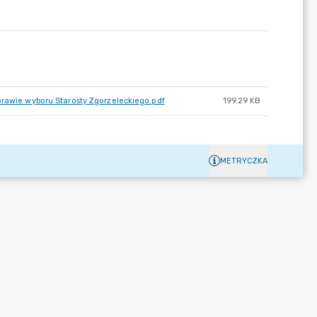
prawie wyboru Starosty Zgorzeleckiego.pdf
199.29 KB
METRYCZKA