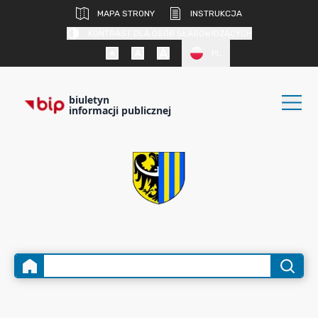
MAPA STRONY
INSTRUKCJA
KONTRAST DLA OSÓB SŁABOWIDZĄCYCH
PL
biuletyn
informacji publicznej