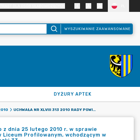
TRAST DLA OSÓB SŁABOWIDZĄCYCH
PL
WYSZUKIWANIE ZAAWANSOWANE
DYŻURY APTEK
UCHWAŁA NR XLVIII 313 2010 RADY POWIATU ZGORZELECKIEGO Z DNIA 25 LUTEGO 2010 R. W SPRAWIE ZAMIARU LIKWIDACJI PROFILU TRANSPORTOWO-SPEDYCYJNEGO W LICEUM PROFILOWANYM, WCHODZĄCYM W SKŁAD ZESPOŁU SZKÓŁ ZAWODOWYCH W BOGATYNI UL. KOŚCIUSZKI 33.
2010
 z dnia 25 lutego 2010 r. w sprawie
 w Liceum Profilowanym, wchodzącym w