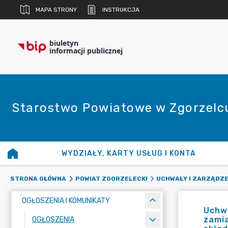
MAPA STRONY
INSTRUKCJA
biuletyn
informacji publicznej
Starostwo Powiatowe w Zgorzelc
WYDZIAŁY, KARTY USŁUG I KONTA
STRONA GŁÓWNA
POWIAT ZGORZELECKI
UCHWAŁY I ZARZĄDZE
OGŁOSZENIA I KOMUNIKATY
Uchwa
zamia
OGŁOSZENIA