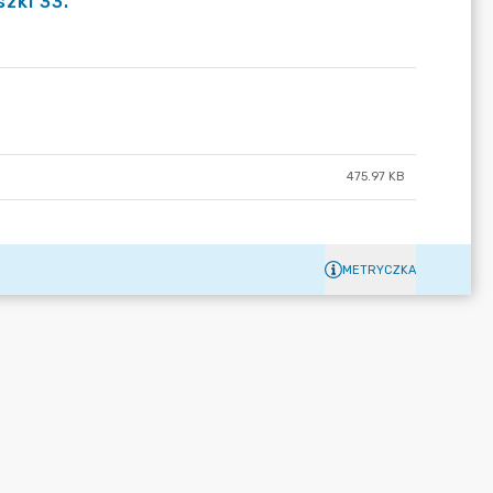
zki 33.
475.97 KB
METRYCZKA