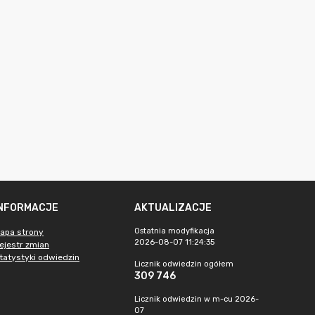
INFORMACJE
AKTUALIZACJE
Ostatnia modyfikacja
apa strony
2026-08-07 11:24:35
ejestr zmian
tatystyki odwiedzin
Licznik odwiedzin ogółem
309 746
Licznik odwiedzin w m-cu 2026-
07