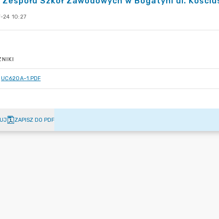
 Zespołu Szkół Zawodowych w Bogatyni ul. Kościus
-24 10:27
NIKI
UC620A~1.PDF
UJ
ZAPISZ DO PDF