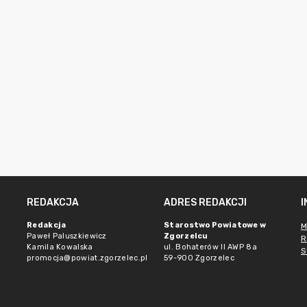
REDAKCJA
ADRES REDAKCJI
Redakcja
Starostwo Powiatowe w
M
Paweł Paluszkiewicz
Zgorzelcu
R
Kamila Kowalska
ul. Bohaterów II AWP 8a
S
promocja@powiat.zgorzelec.pl
59-900 Zgorzelec