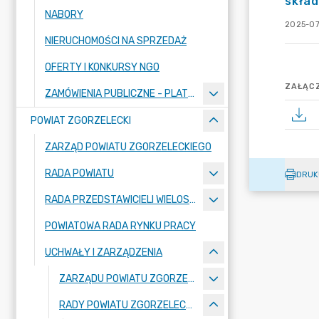
skład
NABORY
2025-07
NIERUCHOMOŚCI NA SPRZEDAŻ
OFERTY I KONKURSY NGO
ZAŁĄCZ
ZAMÓWIENIA PUBLICZNE - PLATFORMA ZAKUPOWA
POWIAT ZGORZELECKI
ZARZĄD POWIATU ZGORZELECKIEGO
RADA POWIATU
DRUK
RADA PRZEDSTAWICIELI WIELOSPECJALISTYCZNEGO ZESPOŁU OPIEKI ZDROWOTNEJ "BOLESŁAWIEC-ZGORZELEC" SAMODZIELNEGO PUBLICZNEGO ZAKŁADU OPIEKI ZDROWOTNEJ
POWIATOWA RADA RYNKU PRACY
UCHWAŁY I ZARZĄDZENIA
ZARZĄDU POWIATU ZGORZELECKIEGO
RADY POWIATU ZGORZELECKIEGO