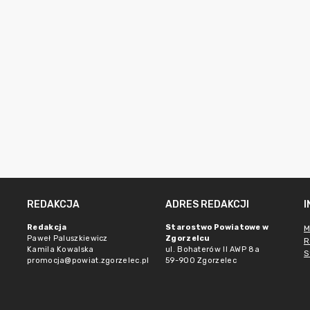
REDAKCJA
ADRES REDAKCJI
Redakcja
Starostwo Powiatowe w
M
Paweł Paluszkiewicz
Zgorzelcu
R
Kamila Kowalska
ul. Bohaterów II AWP 8a
S
promocja@powiat.zgorzelec.pl
59-900 Zgorzelec