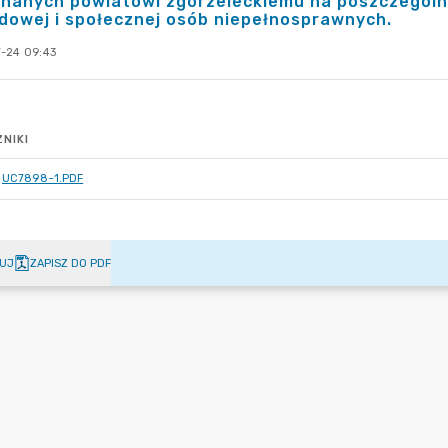
nanych powiatowi zgorzeleckiemu na poszczególne 
owej i społecznej osób niepełnosprawnych.
-24 09:43
NIKI
UC7898~1.PDF
UJ
ZAPISZ DO PDF