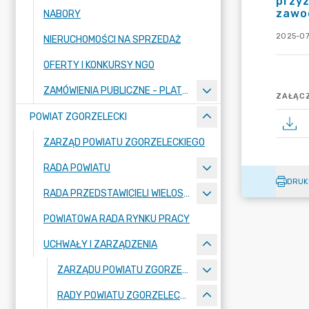
przyz
zawod
NABORY
2025-07
NIERUCHOMOŚCI NA SPRZEDAŻ
OFERTY I KONKURSY NGO
ZAMÓWIENIA PUBLICZNE - PLATFORMA ZAKUPOWA
ZAŁĄCZ
POWIAT ZGORZELECKI
ZARZĄD POWIATU ZGORZELECKIEGO
RADA POWIATU
DRUK
RADA PRZEDSTAWICIELI WIELOSPECJALISTYCZNEGO ZESPOŁU OPIEKI ZDROWOTNEJ "BOLESŁAWIEC-ZGORZELEC" SAMODZIELNEGO PUBLICZNEGO ZAKŁADU OPIEKI ZDROWOTNEJ
POWIATOWA RADA RYNKU PRACY
UCHWAŁY I ZARZĄDZENIA
ZARZĄDU POWIATU ZGORZELECKIEGO
RADY POWIATU ZGORZELECKIEGO