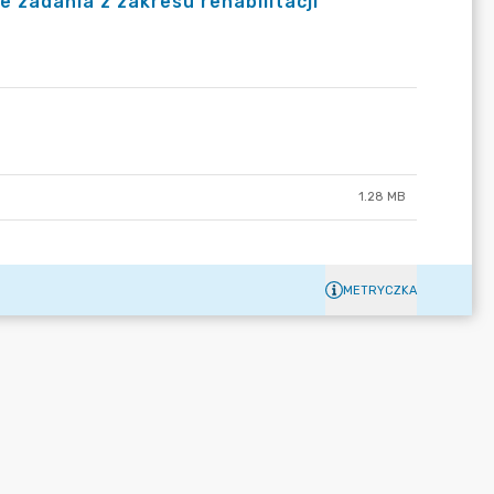
zadania z zakresu rehabilitacji
1.28 MB
METRYCZKA