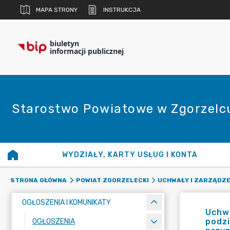
MAPA STRONY
INSTRUKCJA
biuletyn
informacji publicznej
Starostwo Powiatowe w Zgorzelc
WYDZIAŁY, KARTY USŁUG I KONTA
STRONA GŁÓWNA
POWIAT ZGORZELECKI
UCHWAŁY I ZARZĄDZE
OGŁOSZENIA I KOMUNIKATY
Uchwa
podz
OGŁOSZENIA