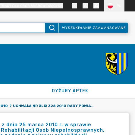
TRAST DLA OSÓB SŁABOWIDZĄCYCH
PL
WYSZUKIWANIE ZAAWANSOWANE
DYŻURY APTEK
UCHWAŁA NR XLIX 328 2010 RADY POWIATU ZGORZELECKIEGO Z DNIA 25 MARCA 2010 R. W SPRAWIE PODZIAŁU ŚRODKÓW FINANSOWYCH PAŃSTWOWEGO FUNDUSZU REHABILITACJI OSÓB NIEPEŁNOSPRAWNYCH, PRZYZNANYCH POWIATOWI ZGORZELECKIEMU NA POSZCZEGÓLNE ZADANIA Z ZAKRESU REHABILITACJI ZAWODOWEJ I SPOŁECZNEJ OSÓB NIEPEŁNOSPRAWNYCH.
2010
z dnia 25 marca 2010 r. w sprawie
ehabilitacji Osób Niepełnosprawnych,