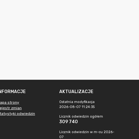
INFORMACJE
AKTUALIZACJE
Ostatnia modyfikacja
apa strony
2026-08-07 11:24:35
ejestr zmian
tatystyki odwiedzin
Licznik odwiedzin ogółem
309 740
Licznik odwiedzin w m-cu 2026-
07