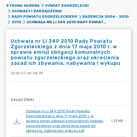
STRONA GŁÓWNA
POWIAT ZGORZELECKI
UCHWAŁY I ZARZĄDZENIA
RADY POWIATU ZGORZELECKIEGO
KADENCJA 2006 - 2010
UCHWAŁA NR LI 349 2010 RADY POWIATU ZGORZELECKIEGO Z DNIA 17 MAJA 2010 R. W SPRAWIE EMISJI OBLIGACJI KOMUNALNYCH POWIATU ZGORZELECKIEGO ORAZ OKREŚLENIA ZASAD ICH ZBYWANIA, NABYWANIA I WYKUPU
2010
Uchwała nr LI 349 2010 Rady Powiatu
Zgorzeleckiego z dnia 17 maja 2010 r. w
sprawie emisji obligacji komunalnych
powiatu zgorzeleckiego oraz określenia
zasad ich zbywania, nabywania i wykupu
2025-07-24 08:39
ZAŁĄCZNIKI
Uchwała nr LI 349 2010 Rady Powiatu
Zgorzeleckiego z dnia 17 maja 2010 r. w
sprawie emisji obligacji komunalnych powiatu
1.33 MB
zgorzeleckiego oraz określenia zasad ich
zbywania, nabywania i wykupu.pdf