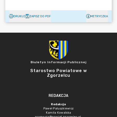
DRUKUJ
ZAPISZ DO PDF
METRYCZKA
Biuletyn Informacji Publicznej
Starostwo Powiatowe w
Zgorzelcu
REDAKCJA
Redakcja
Paweł Paluszkiewicz
Kamila Kowalska
promocja@powiat.zgorzelec.pl