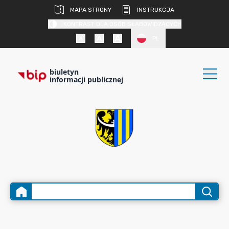
MAPA STRONY
INSTRUKCJA
KONTRAST DLA OSÓB SŁABOWIDZĄCYCH
PL
biuletyn
informacji publicznej