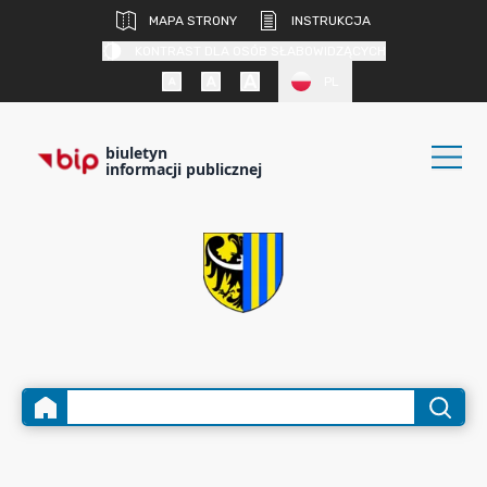
MAPA STRONY
INSTRUKCJA
KONTRAST DLA OSÓB SŁABOWIDZĄCYCH
PL
biuletyn
informacji publicznej