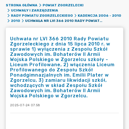
STRONA GŁÓWNA
POWIAT ZGORZELECKI
UCHWAŁY I ZARZĄDZENIA
RADY POWIATU ZGORZELECKIEGO
KADENCJA 2006 - 2010
UCHWAŁA NR LVI 366 2010 RADY POWIATU ZGORZELECKIEGO Z DNIA 15 LIPCA 2010 R. W SPRAWIE 1) WYŁĄCZENIA Z ZESPOŁU SZKÓŁ ZAWODOWYCH IM. BOHATERÓW II ARMII WOJSKA POLSKIEGO W ZGORZELCU SZKOŁY - LICEUM PROFILOWANE, 2) WŁĄCZENIA LICEUM PROFILOWANEGO DO ZESPOŁU SZKÓŁ PONADGIMNAZJALNYCH IM. EMILII PLATER W ZGORZELCU, 3) ZAMIARU LIKWIDACJI SZKÓŁ, WCHODZĄCYCH W SKŁAD ZESPOŁU SZKÓŁ ZAWODOWYCH IM. BOHATERÓW II ARMII WOJSKA POLSKIEGO W ZGORZELCU.
2010
Uchwała nr LVI 366 2010 Rady Powiatu
Zgorzeleckiego z dnia 15 lipca 2010 r. w
sprawie 1) wyłączenia z Zespołu Szkół
Zawodowych im. Bohaterów II Armii
Wojska Polskiego w Zgorzelcu szkoły -
Liceum Profilowane, 2) włączenia Liceum
Profilowanego do Zespołu Szkół
Ponadgimnazjalnych im. Emilii Plater w
Zgorzelcu, 3) zamiaru likwidacji szkół,
wchodzących w skład Zespołu Szkół
Zawodowych im. Bohaterów II Armii
Wojska Polskiego w Zgorzelcu.
2025-07-24 07:58