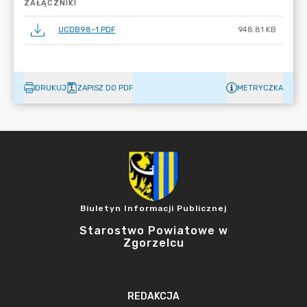
ZAŁĄCZNIKI
UCDB98~1.PDF
948.81 KB
DRUKUJ
ZAPISZ DO PDF
METRYCZKA
Biuletyn Informacji Publicznej
Starostwo Powiatowe w
Zgorzelcu
REDAKCJA