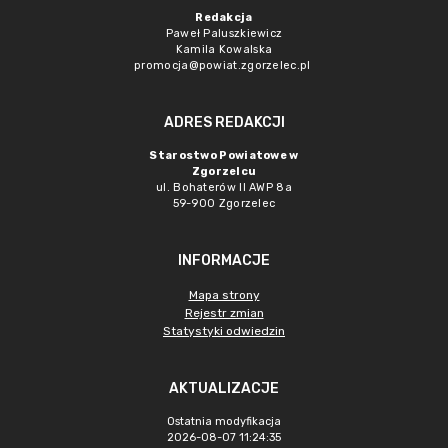
Redakcja
Paweł Paluszkiewicz
Kamila Kowalska
promocja@powiat.zgorzelec.pl
ADRES REDAKCJI
Starostwo Powiatowe w
Zgorzelcu
ul. Bohaterów II AWP 8a
59-900 Zgorzelec
INFORMACJE
Mapa strony
Rejestr zmian
Statystyki odwiedzin
AKTUALIZACJE
Ostatnia modyfikacja
2026-08-07 11:24:35