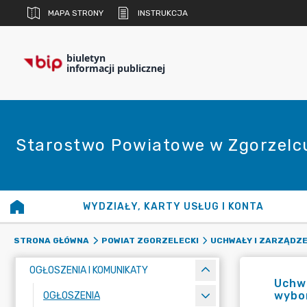
MAPA STRONY
INSTRUKCJA
biuletyn
informacji publicznej
Starostwo Powiatowe w Zgorzelc
WYDZIAŁY, KARTY USŁUG I KONTA
STRONA GŁÓWNA
POWIAT ZGORZELECKI
UCHWAŁY I ZARZĄDZE
OGŁOSZENIA I KOMUNIKATY
Uchwa
wybor
OGŁOSZENIA