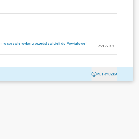
r. w sprawie wyboru przedstawicieli do Powiatowej
391.77 KB
METRYCZKA