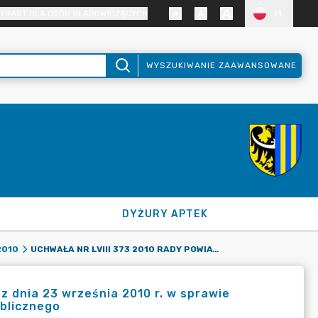
TRAST DLA OSÓB SŁABOWIDZĄCYCH
PL
WYSZUKIWANIE ZAAWANSOWANE
DYŻURY APTEK
UCHWAŁA NR LVIII 373 2010 RADY POWIATU ZGORZELECKIEGO Z DNIA 23 WRZEŚNIA 2010 R. W SPRAWIE WYBORU PRZEDSTAWICIELI DO POWIATOWEJ RADY POŻYTKU PUBLICZNEGO
2010
z dnia 23 września 2010 r. w sprawie
blicznego