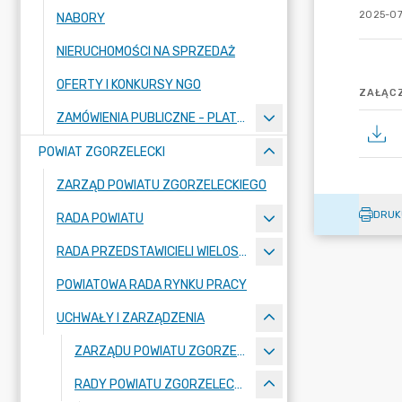
2025-07
NABORY
NIERUCHOMOŚCI NA SPRZEDAŻ
OFERTY I KONKURSY NGO
ZAŁĄCZ
ZAMÓWIENIA PUBLICZNE - PLATFORMA ZAKUPOWA
POWIAT ZGORZELECKI
ZARZĄD POWIATU ZGORZELECKIEGO
DRUK
RADA POWIATU
RADA PRZEDSTAWICIELI WIELOSPECJALISTYCZNEGO ZESPOŁU OPIEKI ZDROWOTNEJ "BOLESŁAWIEC-ZGORZELEC" SAMODZIELNEGO PUBLICZNEGO ZAKŁADU OPIEKI ZDROWOTNEJ
POWIATOWA RADA RYNKU PRACY
UCHWAŁY I ZARZĄDZENIA
ZARZĄDU POWIATU ZGORZELECKIEGO
RADY POWIATU ZGORZELECKIEGO