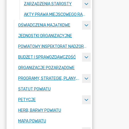
ZARZĄDZENIA STAROSTY
AKTY PRAWA MIEJSCOWEGO RADY POWIATU ZGORZELECKIEGO
OŚWIADCZENIA MAJĄTKOWE
JEDNOSTKI ORGANIZACYJNE
POWIATOWY INSPEKTORAT NADZORU BUDOWLANEGO
BUDŻET I SPRAWOZDAWCZOŚĆ
ORGANIZACJE POZARZĄDOWE
PROGRAMY, STRATEGIE, PLANY, RAPORTY
STATUT POWIATU
PETYCJE
HERB, BARWY POWIATU
MAPA POWIATU