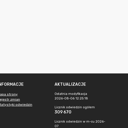
INFORMACJE
AKTUALIZACJE
Ostatnia modyfikacja
apa strony
2026-08-06 12:25:18
ejestr zmian
tatystyki odwiedzin
Licznik odwiedzin ogółem
309 670
Licznik odwiedzin w m-cu 2026-
07