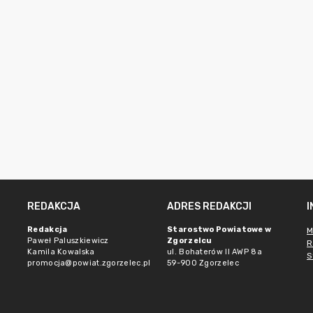
REDAKCJA
ADRES REDAKCJI
Redakcja
Starostwo Powiatowe w
M
Paweł Paluszkiewicz
Zgorzelcu
R
Kamila Kowalska
ul. Bohaterów II AWP 8a
S
promocja@powiat.zgorzelec.pl
59-900 Zgorzelec