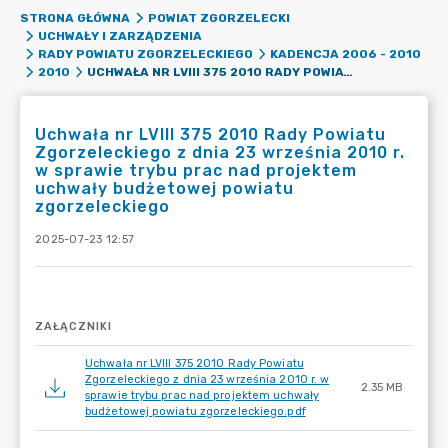
STRONA GŁÓWNA
POWIAT ZGORZELECKI
UCHWAŁY I ZARZĄDZENIA
RADY POWIATU ZGORZELECKIEGO
KADENCJA 2006 - 2010
UCHWAŁA NR LVIII 375 2010 RADY POWIATU ZGORZELECKIEGO Z DNIA 23 WRZEŚNIA 2010 R. W SPRAWIE TRYBU PRAC NAD PROJEKTEM UCHWAŁY BUDŻETOWEJ POWIATU ZGORZELECKIEGO
2010
Uchwała nr LVIII 375 2010 Rady Powiatu
Zgorzeleckiego z dnia 23 września 2010 r.
w sprawie trybu prac nad projektem
uchwały budżetowej powiatu
zgorzeleckiego
2025-07-23 12:57
ZAŁĄCZNIKI
Uchwała nr LVIII 375 2010 Rady Powiatu
Zgorzeleckiego z dnia 23 września 2010 r. w
2.35 MB
sprawie trybu prac nad projektem uchwały
budżetowej powiatu zgorzeleckiego.pdf