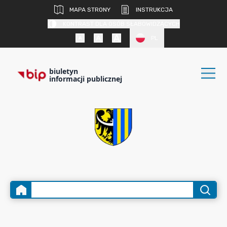
MAPA STRONY
INSTRUKCJA
KONTRAST DLA OSÓB SŁABOWIDZĄCYCH
PL
biuletyn
informacji publicznej