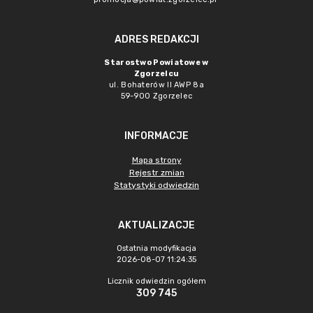
ADRES REDAKCJI
Starostwo Powiatowe w
Zgorzelcu
ul. Bohaterów II AWP 8a
59-900 Zgorzelec
INFORMACJE
Mapa strony
Rejestr zmian
Statystyki odwiedzin
AKTUALIZACJE
Ostatnia modyfikacja
2026-08-07 11:24:35
Licznik odwiedzin ogółem
309 745