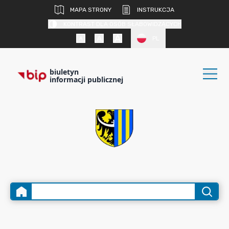
MAPA STRONY
INSTRUKCJA
KONTRAST DLA OSÓB SŁABOWIDZĄCYCH
PL
biuletyn
informacji publicznej