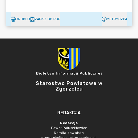
DRUKUJ
ZAPISZ DO PDF
METRYCZKA
Biuletyn Informacji Publicznej
Starostwo Powiatowe w
Zgorzelcu
REDAKCJA
Redakcja
Paweł Paluszkiewicz
Kamila Kowalska
promocja@powiat.zgorzelec.pl