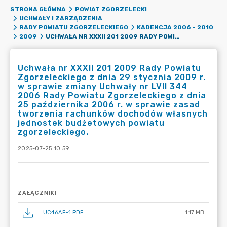
STRONA GŁÓWNA
POWIAT ZGORZELECKI
UCHWAŁY I ZARZĄDZENIA
RADY POWIATU ZGORZELECKIEGO
KADENCJA 2006 - 2010
UCHWAŁA NR XXXII 201 2009 RADY POWIATU ZGORZELECKIEGO Z DNIA 29 STYCZNIA 2009 R. W SPRAWIE ZMIANY UCHWAŁY NR LVII 344 2006 RADY POWIATU ZGORZELECKIEGO Z DNIA 25 PAŹDZIERNIKA 2006 R. W SPRAWIE ZASAD TWORZENIA RACHUNKÓW DOCHODÓW WŁASNYCH JEDNOSTEK BUDŻETOWYCH POWIATU ZGORZELECKIEGO.
2009
Uchwała nr XXXII 201 2009 Rady Powiatu
Zgorzeleckiego z dnia 29 stycznia 2009 r.
w sprawie zmiany Uchwały nr LVII 344
2006 Rady Powiatu Zgorzeleckiego z dnia
25 października 2006 r. w sprawie zasad
tworzenia rachunków dochodów własnych
jednostek budżetowych powiatu
zgorzeleckiego.
2025-07-25 10:59
ZAŁĄCZNIKI
UC46AF~1.PDF
1.17 MB