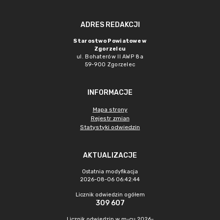
ADRES REDAKCJI
Starostwo Powiatowe w
Zgorzelcu
ul. Bohaterów II AWP 8a
59-900 Zgorzelec
INFORMACJE
Mapa strony
Rejestr zmian
Statystyki odwiedzin
AKTUALIZACJE
Ostatnia modyfikacja
2026-08-06 06:42:44
Licznik odwiedzin ogółem
309 607
Licznik odwiedzin w m-cu 2026-