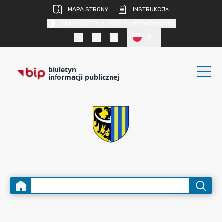
MAPA STRONY
INSTRUKCJA
KONTRAST DLA OSÓB SŁABOWIDZĄCYCH
PL
biuletyn
informacji publicznej