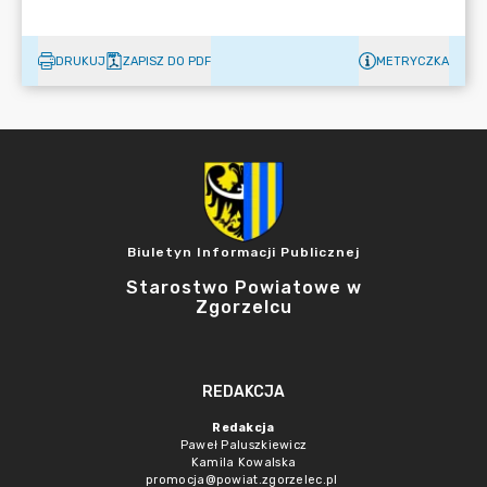
DRUKUJ
ZAPISZ DO PDF
METRYCZKA
Biuletyn Informacji Publicznej
Starostwo Powiatowe w
Zgorzelcu
REDAKCJA
Redakcja
Paweł Paluszkiewicz
Kamila Kowalska
promocja@powiat.zgorzelec.pl