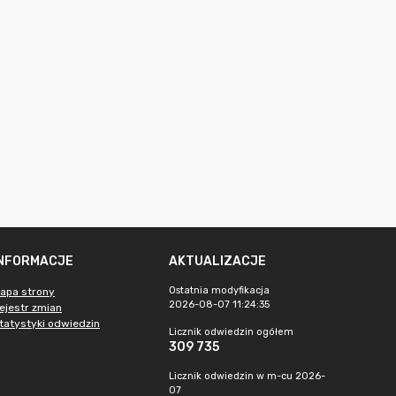
INFORMACJE
AKTUALIZACJE
Ostatnia modyfikacja
apa strony
2026-08-07 11:24:35
ejestr zmian
tatystyki odwiedzin
Licznik odwiedzin ogółem
309 735
Licznik odwiedzin w m-cu 2026-
07