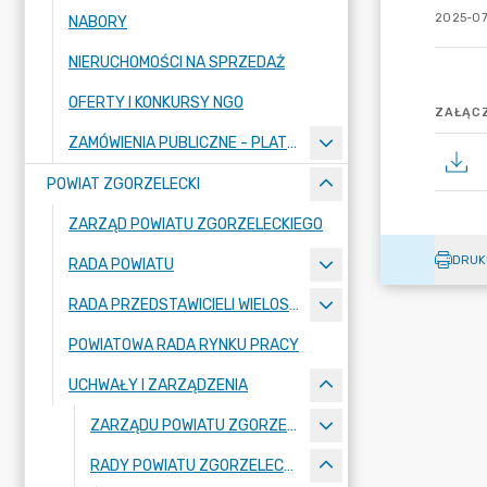
2025-07
NABORY
NIERUCHOMOŚCI NA SPRZEDAŻ
OFERTY I KONKURSY NGO
ZAŁĄCZ
ZAMÓWIENIA PUBLICZNE - PLATFORMA ZAKUPOWA
POWIAT ZGORZELECKI
ZARZĄD POWIATU ZGORZELECKIEGO
DRUK
RADA POWIATU
RADA PRZEDSTAWICIELI WIELOSPECJALISTYCZNEGO ZESPOŁU OPIEKI ZDROWOTNEJ "BOLESŁAWIEC-ZGORZELEC" SAMODZIELNEGO PUBLICZNEGO ZAKŁADU OPIEKI ZDROWOTNEJ
POWIATOWA RADA RYNKU PRACY
UCHWAŁY I ZARZĄDZENIA
ZARZĄDU POWIATU ZGORZELECKIEGO
RADY POWIATU ZGORZELECKIEGO