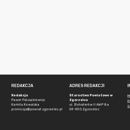
REDAKCJA
ADRES REDAKCJI
Redakcja
Starostwo Powiatowe w
M
Paweł Paluszkiewicz
Zgorzelcu
R
Kamila Kowalska
ul. Bohaterów II AWP 8a
S
promocja@powiat.zgorzelec.pl
59-900 Zgorzelec