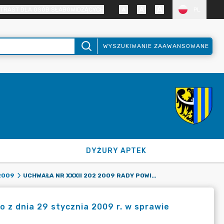
TRAST DLA OSÓB SŁABOWIDZĄCYCH
PL
WYSZUKIWANIE ZAAWANSOWANE
DYŻURY APTEK
UCHWAŁA NR XXXII 202 2009 RADY POWIATU ZGORZELECKIEGO Z DNIA 29 STYCZNIA 2009 R. W SPRAWIE ZMIAN W BUDŻECIE POWIATU ZGORZELECKIEGO NA 2009 ROK
2009
 z dnia 29 stycznia 2009 r. w sprawie