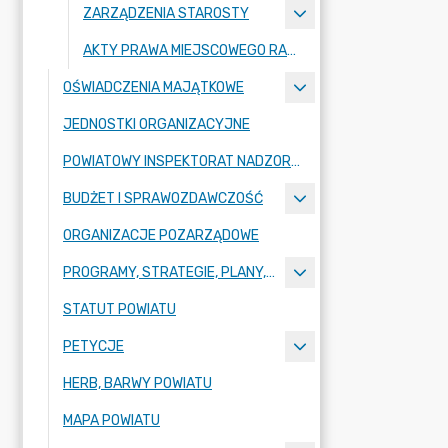
ZARZĄDZENIA STAROSTY
AKTY PRAWA MIEJSCOWEGO RADY POWIATU ZGORZELECKIEGO
OŚWIADCZENIA MAJĄTKOWE
JEDNOSTKI ORGANIZACYJNE
POWIATOWY INSPEKTORAT NADZORU BUDOWLANEGO
BUDŻET I SPRAWOZDAWCZOŚĆ
ORGANIZACJE POZARZĄDOWE
PROGRAMY, STRATEGIE, PLANY, RAPORTY
STATUT POWIATU
PETYCJE
HERB, BARWY POWIATU
MAPA POWIATU