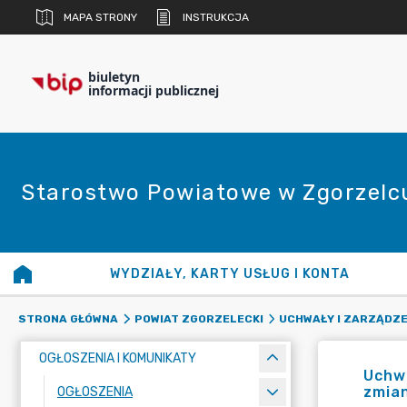
MAPA STRONY
INSTRUKCJA
biuletyn
informacji publicznej
Starostwo Powiatowe w Zgorzelc
WYDZIAŁY, KARTY USŁUG I KONTA
STRONA GŁÓWNA
POWIAT ZGORZELECKI
UCHWAŁY I ZARZĄDZE
OGŁOSZENIA I KOMUNIKATY
Uchwa
zmian
OGŁOSZENIA