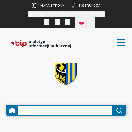
MAPA STRONY
INSTRUKCJA
KONTRAST DLA OSÓB SŁABOWIDZĄCYCH
PL
biuletyn
informacji publicznej