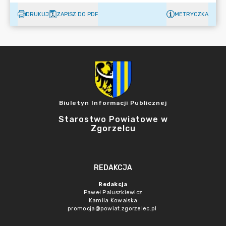
DRUKUJ
ZAPISZ DO PDF
METRYCZKA
Biuletyn Informacji Publicznej
Starostwo Powiatowe w
Zgorzelcu
REDAKCJA
Redakcja
Paweł Paluszkiewicz
Kamila Kowalska
promocja@powiat.zgorzelec.pl