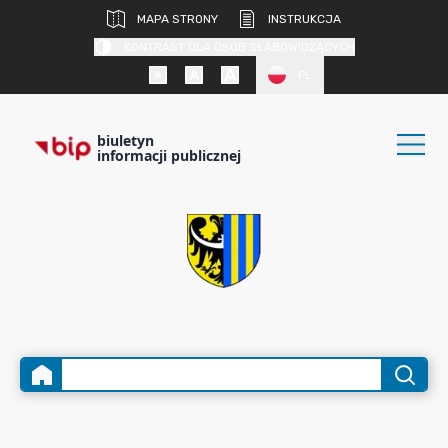
MAPA STRONY
INSTRUKCJA
KONTRAST DLA OSÓB SŁABOWIDZĄCYCH
PL
biuletyn
informacji publicznej