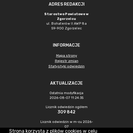
ADRES REDAKCJI
Starostwo Powiatowe w
Zgorzelcu
ul. Bohaterów II AWP 8a
59-900 Zgorzelec
INFORMACJE
Mapa strony
Rejestr zmian
Statystyki odwiedzin
AKTUALIZACJE
Ostatnia modyfikacja
2026-08-07 11:24:35
Licznik odwiedzin ogółem
309 842
Licznik odwiedzin w m-cu 2026-
07
Strona korzysta z plików cookies w celu
540