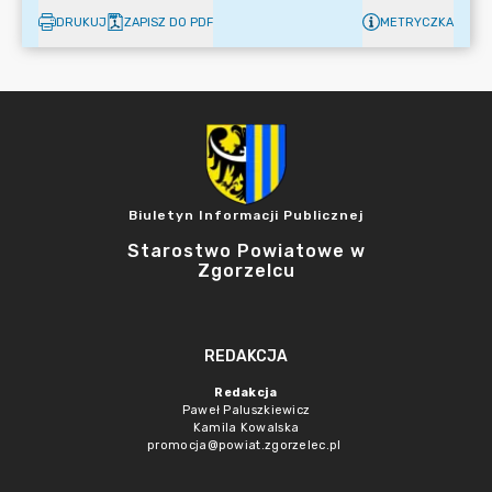
DRUKUJ
ZAPISZ DO PDF
METRYCZKA
Biuletyn Informacji Publicznej
Starostwo Powiatowe w
Zgorzelcu
REDAKCJA
Redakcja
Paweł Paluszkiewicz
Kamila Kowalska
promocja@powiat.zgorzelec.pl