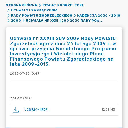
STRONA GŁÓWNA
POWIAT ZGORZELECKI
UCHWAŁY I ZARZĄDZENIA
RADY POWIATU ZGORZELECKIEGO
KADENCJA 2006 - 2010
UCHWAŁA NR XXXIII 209 2009 RADY POWIATU ZGORZELECKIEGO Z DNIA 26 LUTEGO 2009 R. W SPRAWIE PRZYJĘCIA WIELOLETNIEGO PROGRAMU INWESTYCYJNEGO I WIELOLETNIEGO PLANU FINANSOWEGO POWIATU ZGORZELECKIEGO NA LATA 2009-2013.
2009
Uchwała nr XXXIII 209 2009 Rady Powiatu
Zgorzeleckiego z dnia 26 lutego 2009 r. w
sprawie przyjęcia Wieloletniego Programu
Inwestycyjnego i Wieloletniego Planu
Finansowego Powiatu Zgorzeleckiego na
lata 2009-2013.
2025-07-25 10:49
ZAŁĄCZNIKI
UC8924~1.PDF
12.39 MB