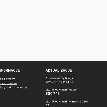
INFORMACJE
AKTUALIZACJE
Ostatnia modyfikacja
apa strony
2026-08-07 11:24:35
ejestr zmian
tatystyki odwiedzin
Licznik odwiedzin ogółem
309 745
Licznik odwiedzin w m-cu 2026-
07