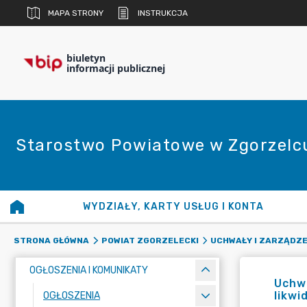
MAPA STRONY
INSTRUKCJA
biuletyn
informacji publicznej
Starostwo Powiatowe w Zgorzelc
WYDZIAŁY, KARTY USŁUG I KONTA
STRONA GŁÓWNA
POWIAT ZGORZELECKI
UCHWAŁY I ZARZĄDZE
OGŁOSZENIA I KOMUNIKATY
Uchwa
likwi
OGŁOSZENIA