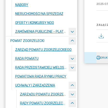
2025-07
NABORY
NIERUCHOMOŚCI NA SPRZEDAŻ
OFERTY I KONKURSY NGO
ZAŁĄCZ
ZAMÓWIENIA PUBLICZNE - PLATFORMA ZAKUPOWA
POWIAT ZGORZELECKI
ZARZĄD POWIATU ZGORZELECKIEGO
DRUK
RADA POWIATU
RADA PRZEDSTAWICIELI WIELOSPECJALISTYCZNEGO ZESPOŁU OPIEKI ZDROWOTNEJ "BOLESŁAWIEC-ZGORZELEC" SAMODZIELNEGO PUBLICZNEGO ZAKŁADU OPIEKI ZDROWOTNEJ
POWIATOWA RADA RYNKU PRACY
UCHWAŁY I ZARZĄDZENIA
ZARZĄDU POWIATU ZGORZELECKIEGO
RADY POWIATU ZGORZELECKIEGO