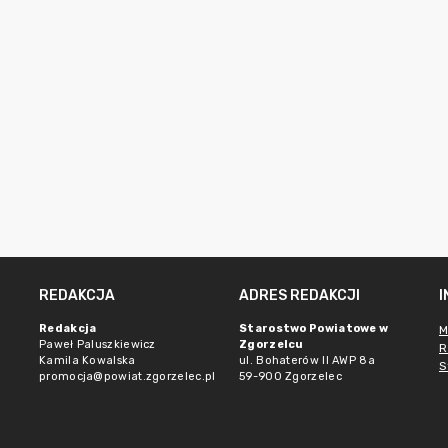
REDAKCJA
ADRES REDAKCJI
Redakcja
Starostwo Powiatowe w
M
Paweł Paluszkiewicz
Zgorzelcu
R
Kamila Kowalska
ul. Bohaterów II AWP 8a
S
promocja@powiat.zgorzelec.pl
59-900 Zgorzelec