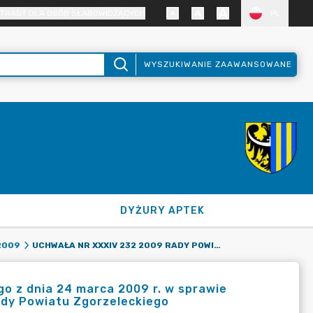
TRAST DLA OSÓB SŁABOWIDZĄCYCH
PL
WYSZUKIWANIE ZAAWANSOWANE
DYŻURY APTEK
UCHWAŁA NR XXXIV 232 2009 RADY POWIATU ZGORZELECKIEGO Z DNIA 24 MARCA 2009 R. W SPRAWIE LIKWIDACJI STAŁEJ KOMISJI BEZPIECZEŃSTWA PUBLICZNEGO RADY POWIATU ZGORZELECKIEGO
2009
o z dnia 24 marca 2009 r. w sprawie
Rady Powiatu Zgorzeleckiego