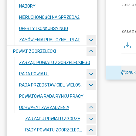
2025-07
NABORY
NIERUCHOMOŚCI NA SPRZEDAŻ
OFERTY I KONKURSY NGO
ZAŁĄCZ
ZAMÓWIENIA PUBLICZNE - PLATFORMA ZAKUPOWA
POWIAT ZGORZELECKI
ZARZĄD POWIATU ZGORZELECKIEGO
DRUK
RADA POWIATU
RADA PRZEDSTAWICIELI WIELOSPECJALISTYCZNEGO ZESPOŁU OPIEKI ZDROWOTNEJ "BOLESŁAWIEC-ZGORZELEC" SAMODZIELNEGO PUBLICZNEGO ZAKŁADU OPIEKI ZDROWOTNEJ
POWIATOWA RADA RYNKU PRACY
UCHWAŁY I ZARZĄDZENIA
ZARZĄDU POWIATU ZGORZELECKIEGO
RADY POWIATU ZGORZELECKIEGO