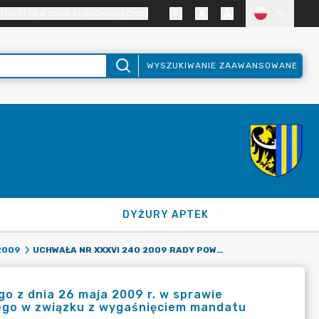
TRAST DLA OSÓB SŁABOWIDZĄCYCH
PL
WYSZUKIWANIE ZAAWANSOWANE
DYŻURY APTEK
UCHWAŁA NR XXXVI 240 2009 RADY POWIATU ZGORZELECKIEGO Z DNIA 26 MAJA 2009 R. W SPRAWIE WSTĄPIENIA KANDYDATA Z TEJ SAMEJ LISTY NA MIEJSCE RADNEGO W ZWIĄZKU Z WYGAŚNIĘCIEM MANDATU
2009
o z dnia 26 maja 2009 r. w sprawie
nego w związku z wygaśnięciem mandatu