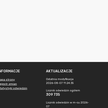
INFORMACJE
AKTUALIZACJE
Ostatnia modyfikacja
apa strony
2026-08-07 11:24:35
ejestr zmian
tatystyki odwiedzin
Licznik odwiedzin ogółem
309 735
Licznik odwiedzin w m-cu 2026-
07