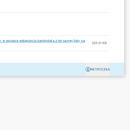
w sprawie wstąpienia kandydata z tej samej listy na
525.51 KB
METRYCZKA