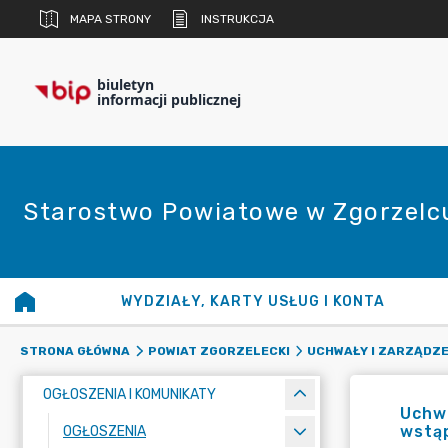
MAPA STRONY
INSTRUKCJA
biuletyn
informacji publicznej
Starostwo Powiatowe w Zgorzelc
WYDZIAŁY, KARTY USŁUG I KONTA
STRONA GŁÓWNA
POWIAT ZGORZELECKI
UCHWAŁY I ZARZĄDZE
OGŁOSZENIA I KOMUNIKATY
Uchwa
wstąp
OGŁOSZENIA