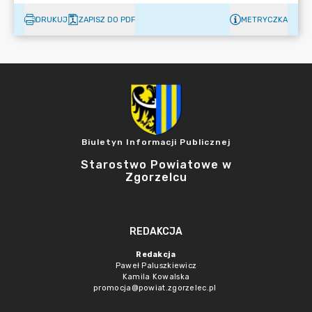
DRUKUJ
ZAPISZ DO PDF
METRYCZKA
Biuletyn Informacji Publicznej
Starostwo Powiatowe w
Zgorzelcu
REDAKCJA
Redakcja
Paweł Paluszkiewicz
Kamila Kowalska
promocja@powiat.zgorzelec.pl