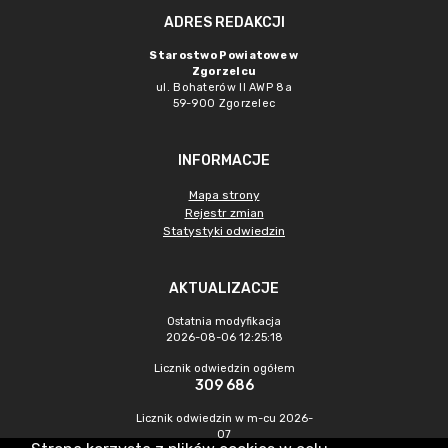
ADRES REDAKCJI
Starostwo Powiatowe w
Zgorzelcu
ul. Bohaterów II AWP 8a
59-900 Zgorzelec
INFORMACJE
Mapa strony
Rejestr zmian
Statystyki odwiedzin
AKTUALIZACJE
Ostatnia modyfikacja
2026-08-06 12:25:18
Licznik odwiedzin ogółem
309 686
Licznik odwiedzin w m-cu 2026-
07