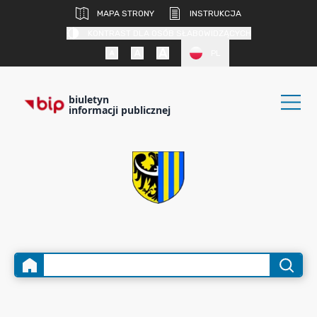
MAPA STRONY
INSTRUKCJA
KONTRAST DLA OSÓB SŁABOWIDZĄCYCH
PL
biuletyn
informacji publicznej