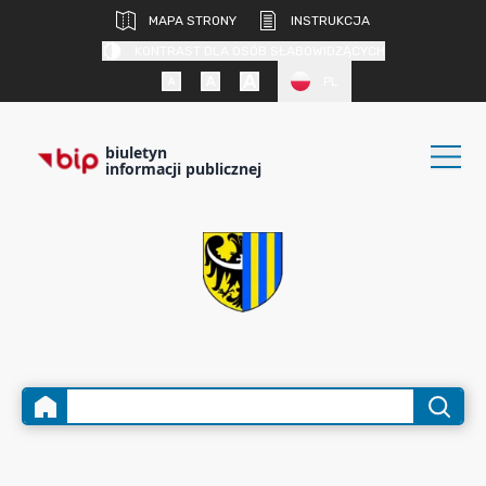
MAPA STRONY
INSTRUKCJA
KONTRAST DLA OSÓB SŁABOWIDZĄCYCH
PL
biuletyn
informacji publicznej