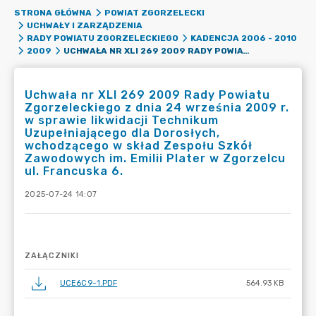
STRONA GŁÓWNA
POWIAT ZGORZELECKI
UCHWAŁY I ZARZĄDZENIA
RADY POWIATU ZGORZELECKIEGO
KADENCJA 2006 - 2010
UCHWAŁA NR XLI 269 2009 RADY POWIATU ZGORZELECKIEGO Z DNIA 24 WRZEŚNIA 2009 R. W SPRAWIE LIKWIDACJI TECHNIKUM UZUPEŁNIAJĄCEGO DLA DOROSŁYCH, WCHODZĄCEGO W SKŁAD ZESPOŁU SZKÓŁ ZAWODOWYCH IM. EMILII PLATER W ZGORZELCU UL. FRANCUSKA 6.
2009
Uchwała nr XLI 269 2009 Rady Powiatu
Zgorzeleckiego z dnia 24 września 2009 r.
w sprawie likwidacji Technikum
Uzupełniającego dla Dorosłych,
wchodzącego w skład Zespołu Szkół
Zawodowych im. Emilii Plater w Zgorzelcu
ul. Francuska 6.
2025-07-24 14:07
ZAŁĄCZNIKI
UCE6C9~1.PDF
564.93 KB