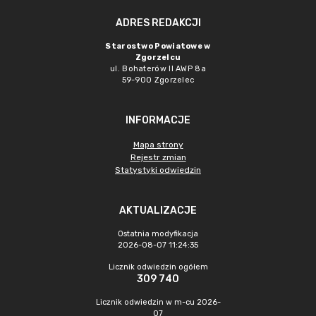
ADRES REDAKCJI
Starostwo Powiatowe w
Zgorzelcu
ul. Bohaterów II AWP 8a
59-900 Zgorzelec
INFORMACJE
Mapa strony
Rejestr zmian
Statystyki odwiedzin
AKTUALIZACJE
Ostatnia modyfikacja
2026-08-07 11:24:35
Licznik odwiedzin ogółem
309 740
Licznik odwiedzin w m-cu 2026-
07