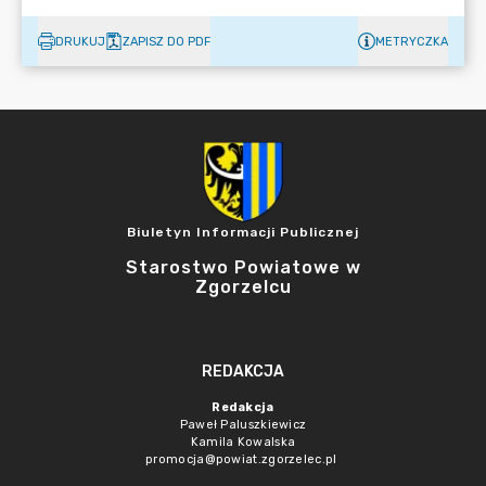
DRUKUJ
ZAPISZ DO PDF
METRYCZKA
Biuletyn Informacji Publicznej
Starostwo Powiatowe w
Zgorzelcu
REDAKCJA
Redakcja
Paweł Paluszkiewicz
Kamila Kowalska
promocja@powiat.zgorzelec.pl