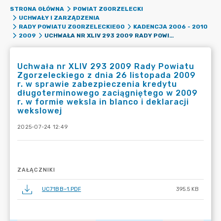
STRONA GŁÓWNA
POWIAT ZGORZELECKI
UCHWAŁY I ZARZĄDZENIA
RADY POWIATU ZGORZELECKIEGO
KADENCJA 2006 - 2010
UCHWAŁA NR XLIV 293 2009 RADY POWIATU ZGORZELECKIEGO Z DNIA 26 LISTOPADA 2009 R. W SPRAWIE ZABEZPIECZENIA KREDYTU DŁUGOTERMINOWEGO ZACIĄGNIĘTEGO W 2009 R. W FORMIE WEKSLA IN BLANCO I DEKLARACJI WEKSLOWEJ
2009
Uchwała nr XLIV 293 2009 Rady Powiatu
Zgorzeleckiego z dnia 26 listopada 2009
r. w sprawie zabezpieczenia kredytu
długoterminowego zaciągniętego w 2009
r. w formie weksla in blanco i deklaracji
wekslowej
2025-07-24 12:49
ZAŁĄCZNIKI
UC71BB~1.PDF
395.5 KB