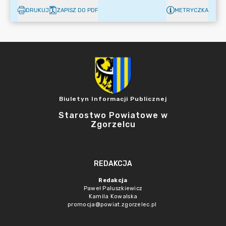
DRUKUJ
ZAPISZ DO PDF
METRYCZKA
Biuletyn Informacji Publicznej
Starostwo Powiatowe w
Zgorzelcu
REDAKCJA
Redakcja
Paweł Paluszkiewicz
Kamila Kowalska
promocja@powiat.zgorzelec.pl