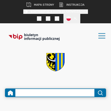
MAPA STRONY
INSTRUKCJA
KONTRAST DLA OSÓB SŁABOWIDZĄCYCH
PL
biuletyn
informacji publicznej