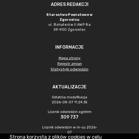
ADRES REDAKCJI
Starostwo Powiatowe w
Zgorzelcu
ul. Bohaterów II AWP 8a
59-900 Zgorzelec
INFORMACJE
Mapa strony
Rejestr zmian
Statystyki odwiedzin
AKTUALIZACJE
Ostatnia modyfikacja
2026-08-07 11:24:35
Licznik odwiedzin ogółem
309 737
Licznik odwiedzin w m-cu 2026-
07
Strona korzysta z plików cookies w celu
435