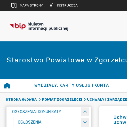
MAPA STRONY
INSTRUKCJA
biuletyn
informacji publicznej
Starostwo Powiatowe w Zgorzelc
WYDZIAŁY, KARTY USŁUG I KONTA
STRONA GŁÓWNA
POWIAT ZGORZELECKI
UCHWAŁY I ZARZĄDZE
OGŁOSZENIA I KOMUNIKATY
Uchwa
uchwa
OGŁOSZENIA