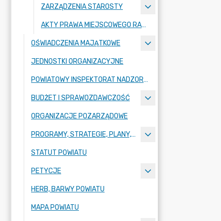
ZARZĄDZENIA STAROSTY
AKTY PRAWA MIEJSCOWEGO RADY POWIATU ZGORZELECKIEGO
OŚWIADCZENIA MAJĄTKOWE
JEDNOSTKI ORGANIZACYJNE
POWIATOWY INSPEKTORAT NADZORU BUDOWLANEGO
BUDŻET I SPRAWOZDAWCZOŚĆ
ORGANIZACJE POZARZĄDOWE
PROGRAMY, STRATEGIE, PLANY, RAPORTY
STATUT POWIATU
PETYCJE
HERB, BARWY POWIATU
MAPA POWIATU