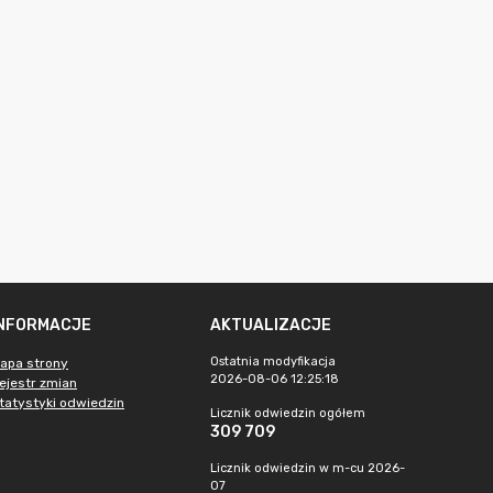
INFORMACJE
AKTUALIZACJE
Ostatnia modyfikacja
apa strony
2026-08-06 12:25:18
ejestr zmian
tatystyki odwiedzin
Licznik odwiedzin ogółem
309 709
Licznik odwiedzin w m-cu 2026-
07