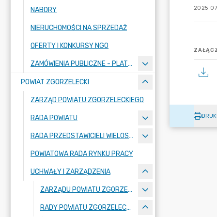
2025-07
NABORY
NIERUCHOMOŚCI NA SPRZEDAŻ
OFERTY I KONKURSY NGO
ZAŁĄCZ
ZAMÓWIENIA PUBLICZNE - PLATFORMA ZAKUPOWA
POWIAT ZGORZELECKI
ZARZĄD POWIATU ZGORZELECKIEGO
DRUK
RADA POWIATU
RADA PRZEDSTAWICIELI WIELOSPECJALISTYCZNEGO ZESPOŁU OPIEKI ZDROWOTNEJ "BOLESŁAWIEC-ZGORZELEC" SAMODZIELNEGO PUBLICZNEGO ZAKŁADU OPIEKI ZDROWOTNEJ
POWIATOWA RADA RYNKU PRACY
UCHWAŁY I ZARZĄDZENIA
ZARZĄDU POWIATU ZGORZELECKIEGO
RADY POWIATU ZGORZELECKIEGO