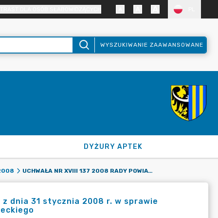
TRAST DLA OSÓB SŁABOWIDZĄCYCH
PL
WYSZUKIWANIE ZAAWANSOWANE
DYŻURY APTEK
UCHWAŁA NR XVIII 137 2008 RADY POWIATU ZGORZELECKIEGO Z DNIA 31 STYCZNIA 2008 R. W SPRAWIE UCHWALENIA ROCZNEGO PLANU PRACY RADY POWIATU ZGORZELECKIEGO
2008
z dnia 31 stycznia 2008 r. w sprawie
leckiego