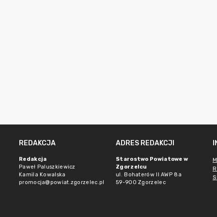
REDAKCJA
ADRES REDAKCJI
Redakcja
Starostwo Powiatowe w
M
Paweł Paluszkiewicz
Zgorzelcu
R
Kamila Kowalska
ul. Bohaterów II AWP 8a
S
promocja@powiat.zgorzelec.pl
59-900 Zgorzelec