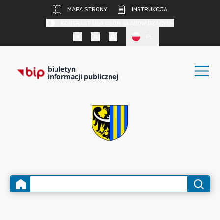
MAPA STRONY
INSTRUKCJA
KONTRAST DLA OSÓB SŁABOWIDZĄCYCH
PL
biuletyn
informacji publicznej