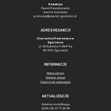
Redakcja
Paweł Paluszkiewicz
Kamila Kowalska
promocja@powiat.zgorzelec.pl
ADRES REDAKCJI
Starostwo Powiatowe w
Zgorzelcu
ul. Bohaterów II AWP 8a
59-900 Zgorzelec
INFORMACJE
Mapa strony
Rejestr zmian
Statystyki odwiedzin
AKTUALIZACJE
Ostatnia modyfikacja
2026-08-07 11:24:35