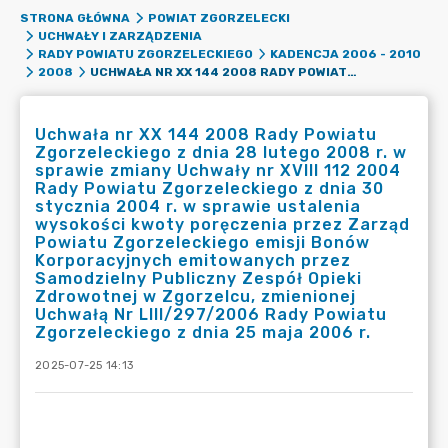
STRONA GŁÓWNA
POWIAT ZGORZELECKI
UCHWAŁY I ZARZĄDZENIA
RADY POWIATU ZGORZELECKIEGO
KADENCJA 2006 - 2010
UCHWAŁA NR XX 144 2008 RADY POWIATU ZGORZELECKIEGO Z DNIA 28 LUTEGO 2008 R. W SPRAWIE ZMIANY UCHWAŁY NR XVIII 112 2004 RADY POWIATU ZGORZELECKIEGO Z DNIA 30 STYCZNIA 2004 R. W SPRAWIE USTALENIA WYSOKOŚCI KWOTY PORĘCZENIA PRZEZ ZARZĄD POWIATU ZGORZELECKIEGO EMISJI BONÓW KORPORACYJNYCH EMITOWANYCH PRZEZ SAMODZIELNY PUBLICZNY ZESPÓŁ OPIEKI ZDROWOTNEJ W ZGORZELCU, ZMIENIONEJ UCHWAŁĄ NR LIII/297/2006 RADY POWIATU ZGORZELECKIEGO Z DNIA 25 MAJA 2006 R.
2008
Uchwała nr XX 144 2008 Rady Powiatu
Zgorzeleckiego z dnia 28 lutego 2008 r. w
sprawie zmiany Uchwały nr XVIII 112 2004
Rady Powiatu Zgorzeleckiego z dnia 30
stycznia 2004 r. w sprawie ustalenia
wysokości kwoty poręczenia przez Zarząd
Powiatu Zgorzeleckiego emisji Bonów
Korporacyjnych emitowanych przez
Samodzielny Publiczny Zespół Opieki
Zdrowotnej w Zgorzelcu, zmienionej
Uchwałą Nr LIII/297/2006 Rady Powiatu
Zgorzeleckiego z dnia 25 maja 2006 r.
2025-07-25 14:13