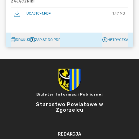
ZAŁĄCZNIKI
UCA51C~1.PDF
1.47 MB
DRUKUJ
ZAPISZ DO PDF
METRYCZKA
Biuletyn Informacji Publicznej
Starostwo Powiatowe w
Zgorzelcu
REDAKCJA