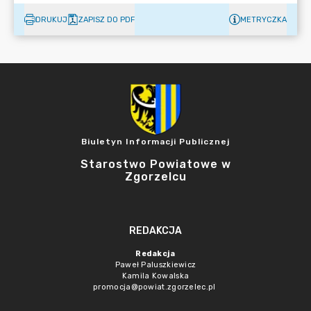
DRUKUJ
ZAPISZ DO PDF
METRYCZKA
Biuletyn Informacji Publicznej
Starostwo Powiatowe w
Zgorzelcu
REDAKCJA
Redakcja
Paweł Paluszkiewicz
Kamila Kowalska
promocja@powiat.zgorzelec.pl