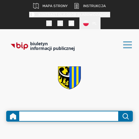
MAPA STRONY
INSTRUKCJA
KONTRAST DLA OSÓB SŁABOWIDZĄCYCH
PL
biuletyn
informacji publicznej