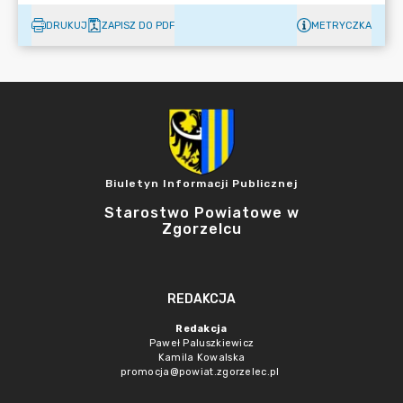
DRUKUJ
ZAPISZ DO PDF
METRYCZKA
Biuletyn Informacji Publicznej
Starostwo Powiatowe w
Zgorzelcu
REDAKCJA
Redakcja
Paweł Paluszkiewicz
Kamila Kowalska
promocja@powiat.zgorzelec.pl