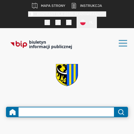
MAPA STRONY
INSTRUKCJA
KONTRAST DLA OSÓB SŁABOWIDZĄCYCH
PL
biuletyn
informacji publicznej