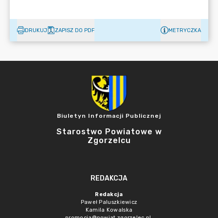
DRUKUJ
ZAPISZ DO PDF
METRYCZKA
Biuletyn Informacji Publicznej
Starostwo Powiatowe w
Zgorzelcu
REDAKCJA
Redakcja
Paweł Paluszkiewicz
Kamila Kowalska
promocja@powiat.zgorzelec.pl