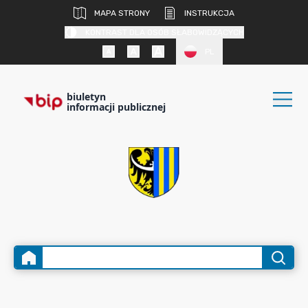
MAPA STRONY
INSTRUKCJA
KONTRAST DLA OSÓB SŁABOWIDZĄCYCH
PL
biuletyn
informacji publicznej