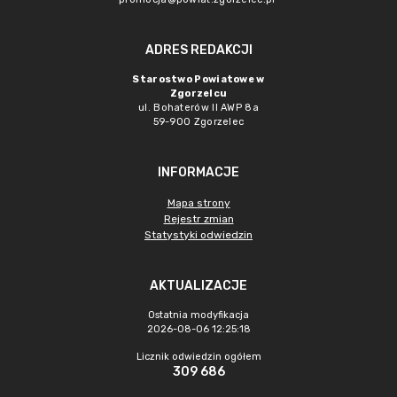
ADRES REDAKCJI
Starostwo Powiatowe w
Zgorzelcu
ul. Bohaterów II AWP 8a
59-900 Zgorzelec
INFORMACJE
Mapa strony
Rejestr zmian
Statystyki odwiedzin
AKTUALIZACJE
Ostatnia modyfikacja
2026-08-06 12:25:18
Licznik odwiedzin ogółem
309 686