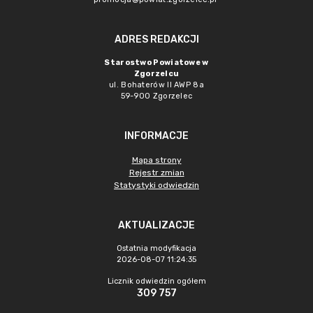
ADRES REDAKCJI
Starostwo Powiatowe w
Zgorzelcu
ul. Bohaterów II AWP 8a
59-900 Zgorzelec
INFORMACJE
Mapa strony
Rejestr zmian
Statystyki odwiedzin
AKTUALIZACJE
Ostatnia modyfikacja
2026-08-07 11:24:35
Licznik odwiedzin ogółem
309 757