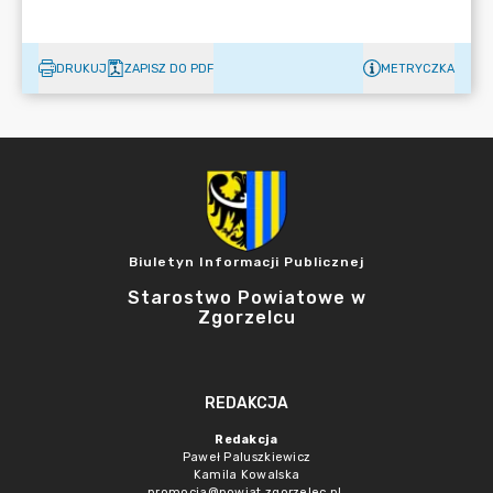
DRUKUJ
ZAPISZ DO PDF
METRYCZKA
Biuletyn Informacji Publicznej
Starostwo Powiatowe w
Zgorzelcu
REDAKCJA
Redakcja
Paweł Paluszkiewicz
Kamila Kowalska
promocja@powiat.zgorzelec.pl