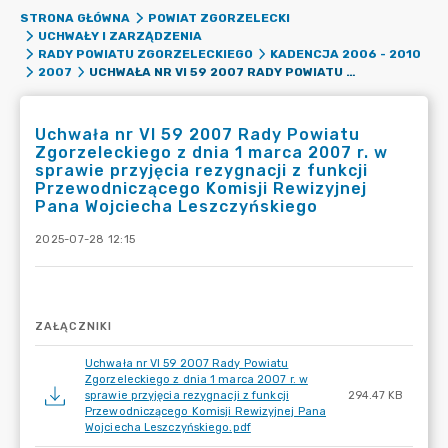
STRONA GŁÓWNA
POWIAT ZGORZELECKI
UCHWAŁY I ZARZĄDZENIA
RADY POWIATU ZGORZELECKIEGO
KADENCJA 2006 - 2010
UCHWAŁA NR VI 59 2007 RADY POWIATU ZGORZELECKIEGO Z DNIA 1 MARCA 2007 R. W SPRAWIE PRZYJĘCIA REZYGNACJI Z FUNKCJI PRZEWODNICZĄCEGO KOMISJI REWIZYJNEJ PANA WOJCIECHA LESZCZYŃSKIEGO
2007
Uchwała nr VI 59 2007 Rady Powiatu
Zgorzeleckiego z dnia 1 marca 2007 r. w
sprawie przyjęcia rezygnacji z funkcji
Przewodniczącego Komisji Rewizyjnej
Pana Wojciecha Leszczyńskiego
2025-07-28 12:15
ZAŁĄCZNIKI
Uchwała nr VI 59 2007 Rady Powiatu
Zgorzeleckiego z dnia 1 marca 2007 r. w
sprawie przyjęcia rezygnacji z funkcji
294.47 KB
Przewodniczącego Komisji Rewizyjnej Pana
Wojciecha Leszczyńskiego.pdf