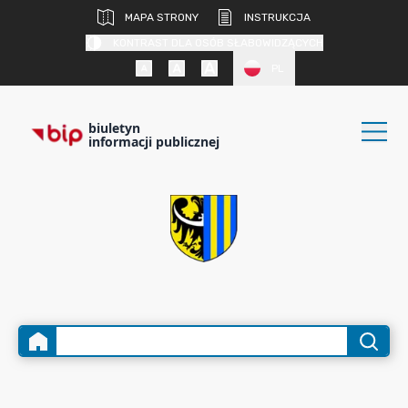
MAPA STRONY
INSTRUKCJA
KONTRAST DLA OSÓB SŁABOWIDZĄCYCH
PL
biuletyn
informacji publicznej