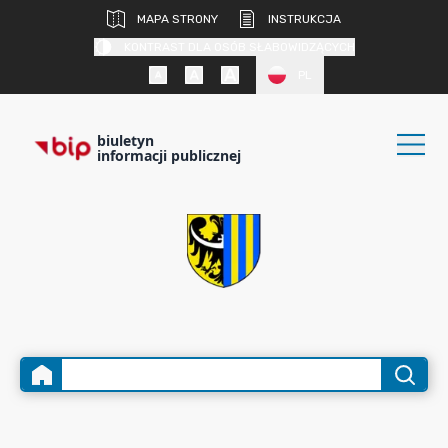
MAPA STRONY
INSTRUKCJA
KONTRAST DLA OSÓB SŁABOWIDZĄCYCH
PL
biuletyn
informacji publicznej