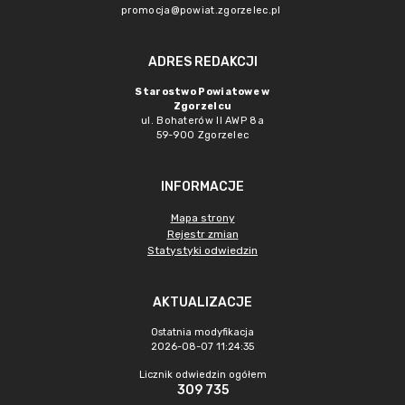
promocja@powiat.zgorzelec.pl
ADRES REDAKCJI
Starostwo Powiatowe w
Zgorzelcu
ul. Bohaterów II AWP 8a
59-900 Zgorzelec
INFORMACJE
Mapa strony
Rejestr zmian
Statystyki odwiedzin
AKTUALIZACJE
Ostatnia modyfikacja
2026-08-07 11:24:35
Licznik odwiedzin ogółem
309 735