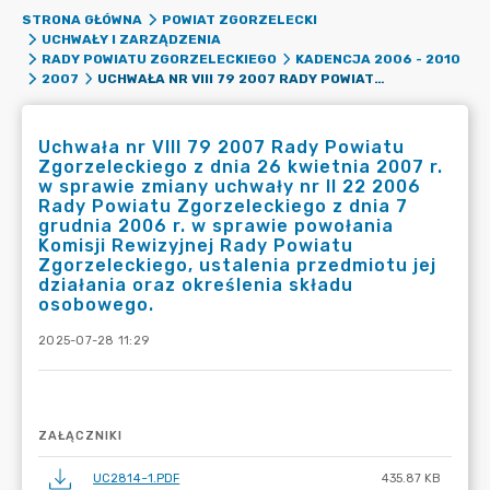
STRONA GŁÓWNA
POWIAT ZGORZELECKI
UCHWAŁY I ZARZĄDZENIA
RADY POWIATU ZGORZELECKIEGO
KADENCJA 2006 - 2010
UCHWAŁA NR VIII 79 2007 RADY POWIATU ZGORZELECKIEGO Z DNIA 26 KWIETNIA 2007 R. W SPRAWIE ZMIANY UCHWAŁY NR II 22 2006 RADY POWIATU ZGORZELECKIEGO Z DNIA 7 GRUDNIA 2006 R. W SPRAWIE POWOŁANIA KOMISJI REWIZYJNEJ RADY POWIATU ZGORZELECKIEGO, USTALENIA PRZEDMIOTU JEJ DZIAŁANIA ORAZ OKREŚLENIA SKŁADU OSOBOWEGO.
2007
Uchwała nr VIII 79 2007 Rady Powiatu
Zgorzeleckiego z dnia 26 kwietnia 2007 r.
w sprawie zmiany uchwały nr II 22 2006
Rady Powiatu Zgorzeleckiego z dnia 7
grudnia 2006 r. w sprawie powołania
Komisji Rewizyjnej Rady Powiatu
Zgorzeleckiego, ustalenia przedmiotu jej
działania oraz określenia składu
osobowego.
2025-07-28 11:29
ZAŁĄCZNIKI
UC2814~1.PDF
435.87 KB